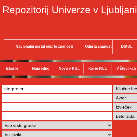
Repozitorij Univerze v Ljubljani
Nacionalni portal odprte znanosti
Odprta znanost
DiKUL
Iskanje
Napredno
Novo v RUL
Kaj je RUL
V številkah