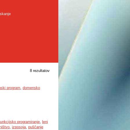
skanje
8 rezultatov
nski program
,
domensko
funkcijsko programiranje
,
leni
ništvo
,
izposoja
,
puščanje