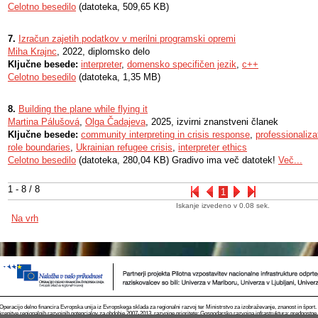
Celotno besedilo
(datoteka, 509,65 KB)
7.
Izračun zajetih podatkov v merilni programski opremi
Miha Krajnc
, 2022, diplomsko delo
Ključne besede:
interpreter
,
domensko specifičen jezik
,
c++
Celotno besedilo
(datoteka, 1,35 MB)
8.
Building the plane while flying it
Martina Pálušová
,
Olga Čadajeva
, 2025, izvirni znanstveni članek
Ključne besede:
community interpreting in crisis response
,
professionaliza
role boundaries
,
Ukrainian refugee crisis
,
interpreter ethics
Celotno besedilo
(datoteka, 280,04 KB) Gradivo ima več datotek!
Več...
1 - 8 / 8
1
Iskanje izvedeno v 0.08 sek.
Na vrh
Operacijo delno financira Evropska unija iz Evropskega sklada za regionalni razvoj ter Ministrstvo za izobraževanje, znanost in špor
krepitve regionalnih razvojnih potencialov za obdobje 2007-2013, razvojne prioritete: Gospodarsko razvojna infrastruktura; prednostn