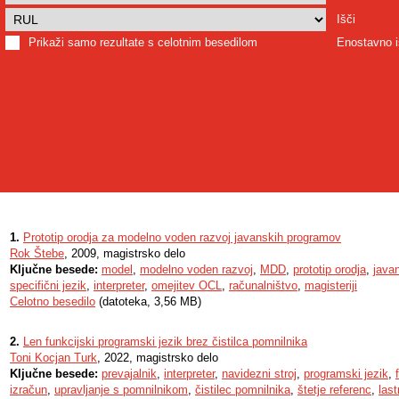
Išči
Prikaži samo rezultate s celotnim besedilom
Enostavno i
1.
Prototip orodja za modelno voden razvoj javanskih programov
Rok Štebe
, 2009, magistrsko delo
Ključne besede:
model
,
modelno voden razvoj
,
MDD
,
prototip orodja
,
java
specifični jezik
,
interpreter
,
omejitev OCL
,
računalništvo
,
magisteriji
Celotno besedilo
(datoteka, 3,56 MB)
2.
Len funkcijski programski jezik brez čistilca pomnilnika
Toni Kocjan Turk
, 2022, magistrsko delo
Ključne besede:
prevajalnik
,
interpreter
,
navidezni stroj
,
programski jezik
,
izračun
,
upravljanje s pomnilnikom
,
čistilec pomnilnika
,
štetje referenc
,
last