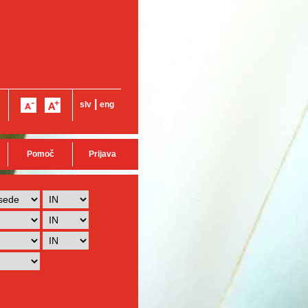
|
slv
eng
Pomoč
Prijava