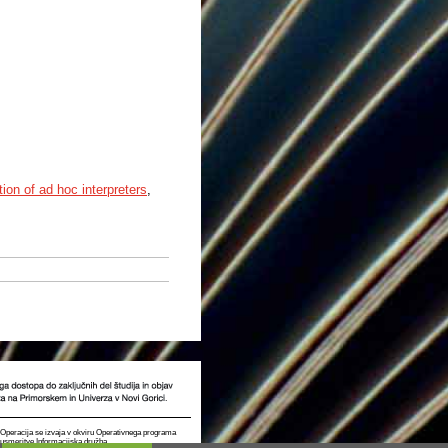
tion of ad hoc interpreters
,
t. Operacija se izvaja v okviru Operativnega programa
e usmeritve Informacijska družba.