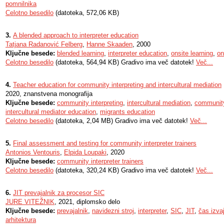
pomnilnika
Celotno besedilo
(datoteka, 572,06 KB)
3.
A blended approach to interpreter education
Tatjana Radanović Felberg
,
Hanne Skaaden
, 2000
Ključne besede:
blended learning
,
interpreter education
,
onsite learning
,
on
Celotno besedilo
(datoteka, 564,94 KB) Gradivo ima več datotek!
Več...
4.
Teacher education for community interpreting and intercultural mediation
2020, znanstvena monografija
Ključne besede:
community interpreting
,
intercultural mediation
,
community
intercultural mediator education
,
migrants education
Celotno besedilo
(datoteka, 2,04 MB) Gradivo ima več datotek!
Več...
5.
Final assessment and testing for community interpreter trainers
Antonios Ventouris
,
Elpida Loupaki
, 2020
Ključne besede:
community interpreter trainers
Celotno besedilo
(datoteka, 320,24 KB) Gradivo ima več datotek!
Več...
6.
JIT prevajalnik za procesor SIC
JURE VITEŽNIK
, 2021, diplomsko delo
Ključne besede:
prevajalnik
,
navidezni stroj
,
interpreter
,
SIC
,
JIT
,
čas izva
arhitektura