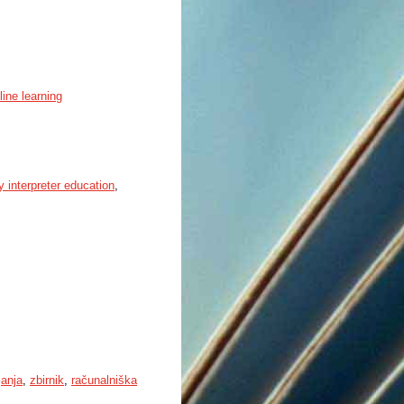
line learning
 interpreter education
,
janja
,
zbirnik
,
računalniška