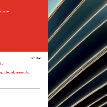
skanje
1 rezultat
rket
ng
,
internet
,
research
,