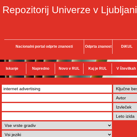
Repozitorij Univerze v Ljubljani
Nacionalni portal odprte znanosti
Odprta znanost
DiKUL
Iskanje
Napredno
Novo v RUL
Kaj je RUL
V številkah