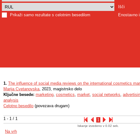
Išči
Prikaži samo rezultate s celotnim besedilom
Enostavno i
1.
The influence of social media reviews on the international cosmetics ma
Marija Cvetanovska
, 2023, magistrsko delo
Ključne besede:
marketing
,
cosmetics
,
market
,
social networks
,
advertisi
analysis
Celotno besedilo
(povezava drugam)
1 - 1 / 1
1
Iskanje izvedeno v 0.02 sek.
Na vrh