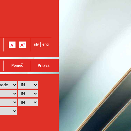
|
slv
eng
Pomoč
Prijava