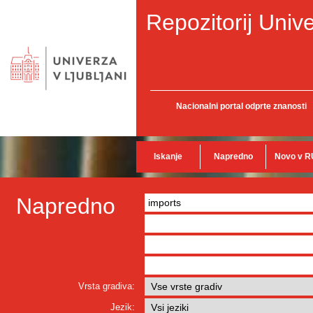
Repozitorij Unive
Nacionalni portal odprte znanosti
Iskanje
Napredno
Novo v R
Napredno
Vrsta gradiva:
Jezik: