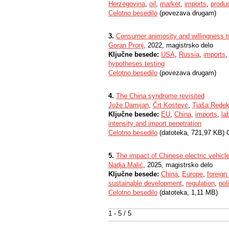
Herzegovina
,
oil
,
market
,
imports
,
produc
Celotno besedilo
(povezava drugam)
3.
Consumer animosity and willingness t
Goran Pronj
, 2022, magistrsko delo
Ključne besede:
USA
,
Russia
,
imports
hypotheses testing
Celotno besedilo
(povezava drugam)
4.
The China syndrome revisited
Jože Damijan
,
Črt Kostevc
,
Tjaša Rede
Ključne besede:
EU
,
China
,
imports
,
la
intensity and import penetration
Celotno besedilo
(datoteka, 721,97 KB) 
5.
The impact of Chinese electric vehic
Nadja Malić
, 2025, magistrsko delo
Ključne besede:
China
,
Europe
,
foreign
sustainable development
,
regulation
,
pol
Celotno besedilo
(datoteka, 1,11 MB)
1 - 5 / 5