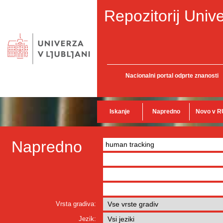
Repozitorij Unive
Nacionalni portal odprte znanosti
Iskanje
Napredno
Novo v R
Napredno
Vrsta gradiva:
Jezik: