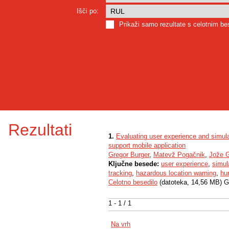
Išči po:
Prikaži samo rezultate s celotnim b
Rezultati
1.
Evaluating user experience and simulato
support mobile application
Gregor Burger
,
Matevž Pogačnik
,
Jože 
Ključne besede:
user experience
,
simul
tracking
,
hazardous location warning
,
hu
Celotno besedilo
(datoteka, 14,56 MB) G
1 - 1 / 1
Na vrh