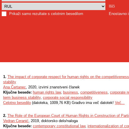
Išči
Prikaži samo rezultate s celotnim besedilom
Enostavno i
1.
The impact of corporate respect for human rights on the competitivenes
stability
Ana Čertanec
, 2020, izvirni znanstveni članek
Ključne besede:
human rights law
,
business
,
competitiveness
,
corporate r
term business stability
,
corporate social responsibility
Celotno besedilo
(datoteka, 1009,76 KB) Gradivo ima več datotek!
Več...
2.
The Role of the European Court of Human Rights in Construction of Parti
Vedran Ceranić
, 2019, doktorsko delo/naloga
Ključne besede:
contemporary constitutional law
,
internationalization of co