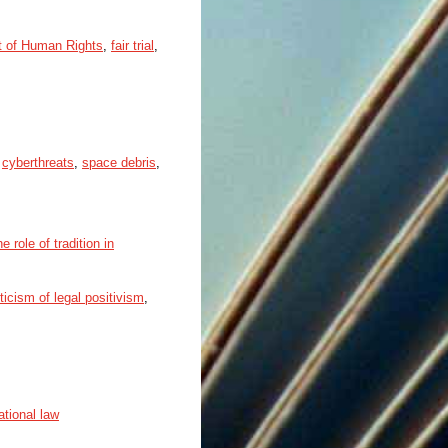
t of Human Rights
,
fair trial
,
,
cyberthreats
,
space debris
,
 role of tradition in
iticism of legal positivism
,
ational law