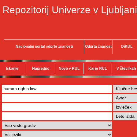
Repozitorij Univerze v Ljubljani
Nacionalni portal odprte znanosti
Odprta znanost
DiKUL
Iskanje
Napredno
Novo v RUL
Kaj je RUL
V številkah