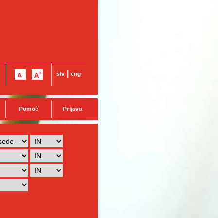
|
slv
eng
Pomoč
Prijava