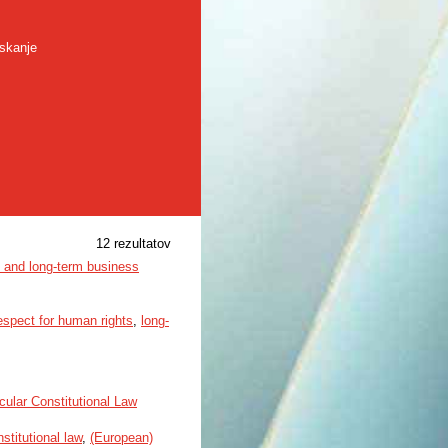
skanje
12 rezultatov
s and long-term business
espect for human rights
,
long-
cular Constitutional Law
nstitutional law
,
(European)