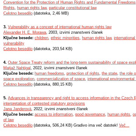
Convention for the Protection of Human Rights and Fundamental Freedoms
Rights
,
human rights law
,
particular constitutional law
Celotno besedilo
(datoteka, 2,46 MB)
3.
Vulnerability as a concept of international human rights law
Alexander H. E. Morawa
, 2003, izvirni znanstveni članek
Ključne besede:
children
,
ethnic minorities
,
human rights law
,
international
vulnerability
Celotno besedilo
(datoteka, 203,54 KB)
4.
Outer Space Treaty reform and the long-term sustainability of space expl
Matjaž Nahtigal
, 2022, izvirni znanstveni članek
Ključne besede:
human freedoms
,
protection of rights
,
the state
,
the role o
space exploration
,
commercialization of space
,
international environmental 
Celotno besedilo
(datoteka, 880,15 KB)
5.
Advances in transparency and right to access information in the Czech Re
interpretation of contested statutory provisions
Jana Janderová
, 2022, izvirni znanstveni članek
Ključne besede:
access to information
,
good governance
,
human rights
,
o
of law
Celotno besedilo
(datoteka, 506,24 KB) Gradivo ima več datotek!
Več...