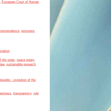
,
European Court of Human
 jurisprudence
,
prisoners
,
oration
f the state
,
space treaty
,
law
,
sustainable research
public - evolution of the
penness
,
transparency
,
rule