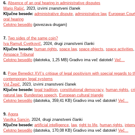
6.
Absence of an oral hearing in administrative disputes
Mario Rašić
, 2023, izvirni znanstveni članek
Ključne besede:
administrative dispute
,
administrative law
,
European Cour
oral hearing
Celotno besedilo
(povezava drugam)
7.
Two sides of the same coin?
Iva Ramuš Cvetkovič
, 2024, drugi znanstveni članki
Ključne besede:
human rights
,
space law
,
space objects
,
space activities
Airspace Tribunal
Celotno besedilo
(datoteka, 1,25 MB) Gradivo ima več datotek!
Več...
8.
Pope Benedict XVI’s critique of legal positivism with special regards to the
contemporary legal systems
Vid Žepič
, 2023, izvirni znanstveni članek
Ključne besede:
legal tradition
,
constitutional democracy
,
human rights
,
cr
natural law
,
Bundestag speech
,
European cultural triangle
Celotno besedilo
(datoteka, 359,41 KB) Gradivo ima več datotek!
Več...
9.
Agora
Vasilka Sancin
, 2024, drugi znanstveni članki
Ključne besede:
artificial intelligence
,
law
,
right to life
,
human rights
,
intern
Celotno besedilo
(datoteka, 170,08 KB) Gradivo ima več datotek!
Več...