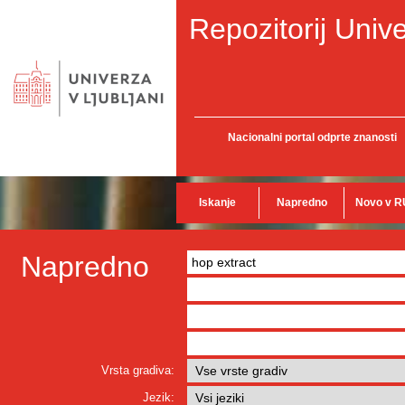
Repozitorij Unive
Nacionalni portal odprte znanosti
Iskanje
Napredno
Novo v R
Napredno
Vrsta gradiva:
Jezik: