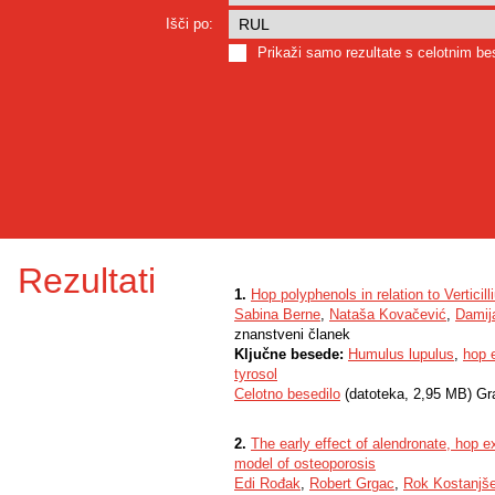
Išči po:
Prikaži samo rezultate s celotnim b
Rezultati
1.
Hop polyphenols in relation to Verticill
Sabina Berne
,
Nataša Kovačević
,
Damij
znanstveni članek
Ključne besede:
Humulus lupulus
,
hop 
tyrosol
Celotno besedilo
(datoteka, 2,95 MB) Gr
2.
The early effect of alendronate, hop ex
model of osteoporosis
Edi Rođak
,
Robert Grgac
,
Rok Kostanjš