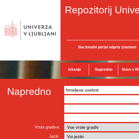
Repozitorij Unive
Nacionalni portal odprte znanosti
Iskanje
Napredno
Novo v R
Napredno
Vrsta gradiva:
Jezik: