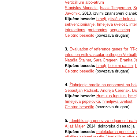
Verticillium albo-atrum
Stanislav Mandelc
,
Isaak Timperman
,
S
Javornik
, 2013, izvirni znanstveni članek
Ključne besede:
hmelj
,
glivične bolezni
sekvencioniranje
,
hmeljeva uvelost
,
inte
interactions
,
proteomics
,
sequencing
Celotno besedilo
(povezava drugam)
3.
Evaluation of reference genes for RT-
infection with vascular pathogen Verticil
Nataša Štajner
,
Sara Cregeen
,
Branka J
Ključne besede:
hmelj
,
bolezni rastlin
,
Celotno besedilo
(povezava drugam)
4.
Žlahnjenje hmelja na odpornost na bole
Sebastjan Radišek
,
Andreja Čerenak
,
Br
Ključne besede:
Humulus lupulus
,
hmel
hmeljeva pepelovka
,
hmeljeva uvelost
Celotno besedilo
(povezava drugam)
5.
Identifikacija genov za odpornost na 
Aljaž Majer
, 2014, doktorska disertacija
Ključne besede:
molekularna genetika
,