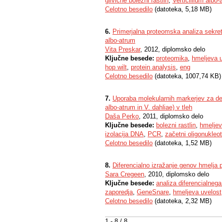
glivične bolezni rastlin
,
Verticillium albo
Celotno besedilo
(datoteka, 5,18 MB)
6.
Primerjalna proteomska analiza sekreto
albo-atrum
Vita Preskar
, 2012, diplomsko delo
Ključne besede:
proteomika
,
hmeljeva 
hop wilt
,
protein analysis
,
eng
Celotno besedilo
(datoteka, 1007,74 KB)
7.
Uporaba molekularnih markerjev za detek
albo-atrum in V. dahliae) v tleh
Daša Perko
, 2011, diplomsko delo
Ključne besede:
bolezni rastlin
,
hmeljev
izolacija DNA
,
PCR
,
začetni oligonukleot
Celotno besedilo
(datoteka, 1,52 MB)
8.
Diferencialno izražanje genov hmelja p
Sara Cregeen
, 2010, diplomsko delo
Ključne besede:
analiza diferencialneg
zaporedja
,
GeneSnare
,
hmeljeva uvelost
Celotno besedilo
(datoteka, 2,32 MB)
1 - 8 / 8