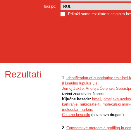
Išči po:
Prikaži samo rezultate s celotnim b
Rezultati
1.
Identification of quantitative trait loci
(Humulus lupulus L.)
Jernej Jakše
,
Andreja Čerenak
,
Sebastj
izvirni znanstveni članek
Ključne besede:
hmelj
,
hmeljeva uvelos
kartiranje
,
mikrosateliti
,
molekulski marke
molecular markers
Celotno besedilo
(povezava drugam)
2.
Comparative proteomic profiling in co