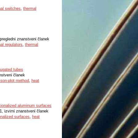
al switches
,
thermal
 pregledni znanstveni članek
al regulators
,
thermal
rugated tubes
anstveni članek
lson-plot method
,
heat
ctionalized aluminum surfaces
1, izvirni znanstveni članek
onalized surfaces
,
heat