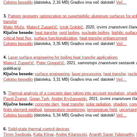
Celotno besedilo
(datoteka, 2,16 MB) Gradivo ima več datotek!
Več...
3.
Pattern geometry optimization on superbiphilic aluminum surfaces for en
transfer
Matic Može
,
Matevž Zupančič
,
Iztok Golobič
, 2020, izvirni znanstveni član
Ključne besede:
heat transfer
,
pool boiling
,
nucleate boiling
,
biphilic surfac
critical heat flux
,
surface functionalization
,
heat transfer enhancement
Celotno besedilo
(datoteka, 3,35 MB) Gradivo ima več datotek!
Več...
4.
Laser surface engineering for boiling heat transfer applications
Matevž Zupančič
,
Peter Gregorčič
, 2021, samostojni znanstveni sestavek a
publikaciji
Ključne besede:
surface engineering
,
laser processing
,
heat transfer
,
nucle
Celotno besedilo
(datoteka, 3,31 MB) Gradivo ima več datotek!
Več...
5.
Thermal analysis of a concrete dam taking into account insolation, shadin
Pavel Žvanut
,
Goran Turk
,
Andrej Kryžanowski
, 2021, izvirni znanstveni čl
Ključne besede:
concrete dam
,
heat transfer
,
solar radiation
,
shading
,
con
finite element method
,
temperature monitoring
,
temperature field
,
uncertain
Celotno besedilo
(datoteka, 5,34 MB) Gradivo ima več datotek!
Več...
6.
Solid-state thermal control devices
Timm Swoboda
,
Katja Klinar
,
Andrej Kitanovski
,
Ananth Saran Yalamarthy
,