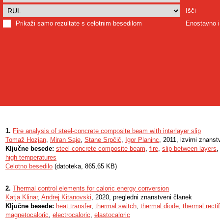
Išči
Prikaži samo rezultate s celotnim besedilom
Enostavno i
1.
Fire analysis of steel-concrete composite beam with interlayer slip
Tomaž Hozjan
,
Miran Saje
,
Stane Srpčič
,
Igor Planinc
, 2011, izvirni znanst
Ključne besede:
steel-concrete composite beam
,
fire
,
slip between layers
high temperatures
Celotno besedilo
(datoteka, 865,65 KB)
2.
Thermal control elements for caloric energy conversion
Katja Klinar
,
Andrej Kitanovski
, 2020, pregledni znanstveni članek
Ključne besede:
heat transfer
,
thermal switch
,
thermal diode
,
thermal rectif
magnetocaloric
,
electrocaloric
,
elastocaloric