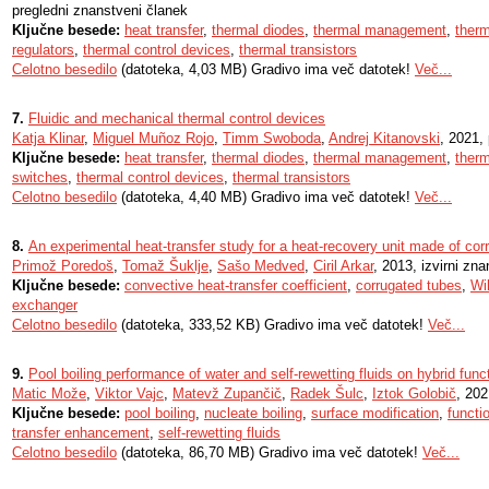
pregledni znanstveni članek
Ključne besede:
heat transfer
,
thermal diodes
,
thermal management
,
therm
regulators
,
thermal control devices
,
thermal transistors
Celotno besedilo
(datoteka, 4,03 MB) Gradivo ima več datotek!
Več...
7.
Fluidic and mechanical thermal control devices
Katja Klinar
,
Miguel Muñoz Rojo
,
Timm Swoboda
,
Andrej Kitanovski
, 2021,
Ključne besede:
heat transfer
,
thermal diodes
,
thermal management
,
therm
switches
,
thermal control devices
,
thermal transistors
Celotno besedilo
(datoteka, 4,40 MB) Gradivo ima več datotek!
Več...
8.
An experimental heat-transfer study for a heat-recovery unit made of cor
Primož Poredoš
,
Tomaž Šuklje
,
Sašo Medved
,
Ciril Arkar
, 2013, izvirni zn
Ključne besede:
convective heat-transfer coefficient
,
corrugated tubes
,
Wi
exchanger
Celotno besedilo
(datoteka, 333,52 KB) Gradivo ima več datotek!
Več...
9.
Pool boiling performance of water and self-rewetting fluids on hybrid fun
Matic Može
,
Viktor Vajc
,
Matevž Zupančič
,
Radek Šulc
,
Iztok Golobič
, 202
Ključne besede:
pool boiling
,
nucleate boiling
,
surface modification
,
functi
transfer enhancement
,
self-rewetting fluids
Celotno besedilo
(datoteka, 86,70 MB) Gradivo ima več datotek!
Več...