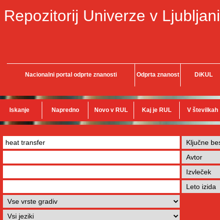
Repozitorij Univerze v Ljubljani
Nacionalni portal odprte znanosti
Odprta znanost
DiKUL
Iskanje
Napredno
Novo v RUL
Kaj je RUL
V številkah