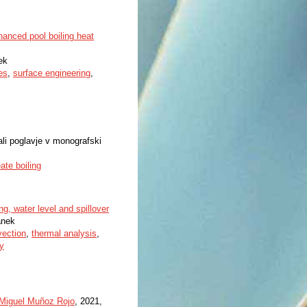
hanced pool boiling heat
ek
es
,
surface engineering
,
li poglavje v monografski
ate boiling
g, water level and spillover
anek
vection
,
thermal analysis
,
ty
Miguel Muñoz Rojo
, 2021,