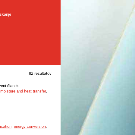
skanje
82 rezultatov
veni članek
,
moisture and heat transfer
,
ication
,
energy conversion
,