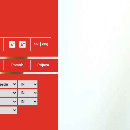
|
slv
eng
Pomoč
Prijava