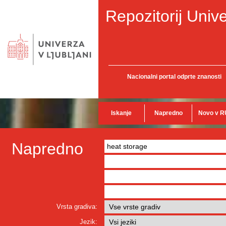
Repozitorij Unive
Nacionalni portal odprte znanosti
Iskanje
Napredno
Novo v R
Napredno
Vrsta gradiva:
Jezik: