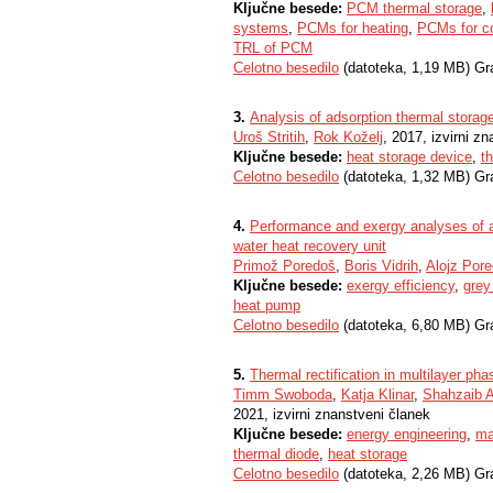
Ključne besede:
PCM thermal storage
,
systems
,
PCMs for heating
,
PCMs for co
TRL of PCM
Celotno besedilo
(datoteka, 1,19 MB) Gr
3.
Analysis of adsorption thermal storage
Uroš Stritih
,
Rok Koželj
, 2017, izvirni z
Ključne besede:
heat storage device
,
t
Celotno besedilo
(datoteka, 1,32 MB) Gr
4.
Performance and exergy analyses of a
water heat recovery unit
Primož Poredoš
,
Boris Vidrih
,
Alojz Por
Ključne besede:
exergy efficiency
,
grey
heat pump
Celotno besedilo
(datoteka, 6,80 MB) Gr
5.
Thermal rectification in multilayer ph
Timm Swoboda
,
Katja Klinar
,
Shahzaib 
2021, izvirni znanstveni članek
Ključne besede:
energy engineering
,
ma
thermal diode
,
heat storage
Celotno besedilo
(datoteka, 2,26 MB) Gr