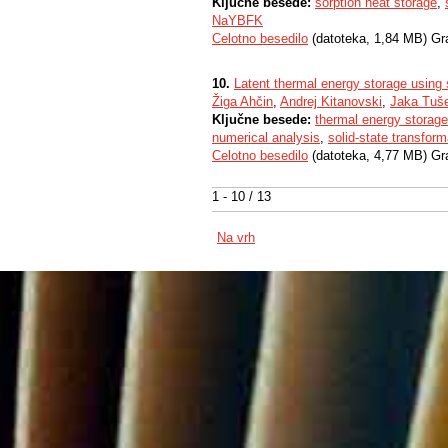
Ključne besede:
sorption heat storage
,
NaYBFK
Celotno besedilo
(datoteka, 1,84 MB) Gr
10.
Latent thermal energy storage using s
Žiga Ahčin
,
Andrej Kitanovski
,
Jaka Tuš
Ključne besede:
thermal energy storage
numerical analysis
,
solid-state transform
Celotno besedilo
(datoteka, 4,77 MB) Gr
1 - 10 / 13
Na vrh