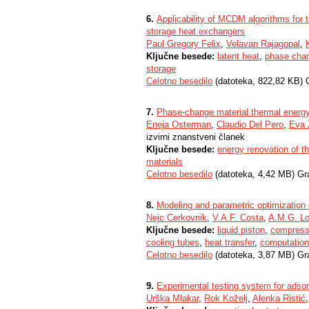
6.
Applicability of MCDM algorithms for 
storage heat exchangers
Paul Gregory Felix
,
Velavan Rajagopal
,
Ključne besede:
latent heat
,
phase chan
storage
Celotno besedilo
(datoteka, 822,82 KB) 
7.
Phase-change material thermal energy s
Eneja Osterman
,
Claudio Del Pero
,
Eva 
izvirni znanstveni članek
Ključne besede:
energy renovation of th
materials
Celotno besedilo
(datoteka, 4,42 MB) Gr
8.
Modeling and parametric optimization o
Nejc Cerkovnik
,
V.A.F. Costa
,
A.M.G. L
Ključne besede:
liquid piston
,
compresse
cooling tubes
,
heat transfer
,
computation
Celotno besedilo
(datoteka, 3,87 MB) Gr
9.
Experimental testing system for adsor
Urška Mlakar
,
Rok Koželj
,
Alenka Ristić