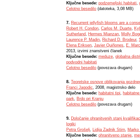
Ključne besede:
podzemeljski habitati
,
Celotno besedilo
(datoteka, 3,08 MB)
7.
Recurrent jellyfish blooms are a conse
Robert H. Condon
,
Carlos M. Duarte
,
Kyl
Sutherland
,
Hermes Mianzan
,
Molly Bog
Laurence P. Madin
,
Richard D. Brodeur
,
Elena Eriksen
,
Javier Quiñones
,
E. Marc
2013, izvirni znanstveni članek
Ključne besede:
meduze
,
globalna distr
podvodni habitati
Celotno besedilo
(povezava drugam)
8.
Teoretske osnove oblikovanja gozdneg
Franci Jagodic
, 2008, magistrsko delo
Ključne besede:
habitatni tipi
,
habitatne
park
,
Brdo pri Kranju
Celotno besedilo
(povezava drugam)
9.
Določanje ohranitvenih stanj kvalifikac
logiki
Petra Grošelj
,
Lidija Zadnik Stirn
,
Marko
Ključne besede:
ohranitveno stanje
,
me