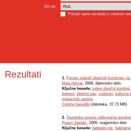
Išči po:
Prikaži samo rezultate s celotnim b
Rezultati
1.
Pomen zelenih obrečnih koridorjev na 
Maja Horvat
, 2009, diplomsko delo
Ključne besede:
zeleni obrečni koridorji
bregovi
,
obrečni pas
,
vodotoki
,
kulturna 
migracijski prostor
Celotno besedilo
(datoteka, 37,73 MB)
2.
Teoretske osnove oblikovanja gozdneg
Franci Jagodic
, 2005, magistrsko delo
Ključne besede:
habitatni tipi
,
habitatne