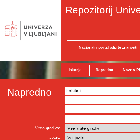
Repozitorij Unive
Nacionalni portal odprte znanosti
Iskanje
Napredno
Novo v R
Napredno
Vrsta gradiva:
Jezik: