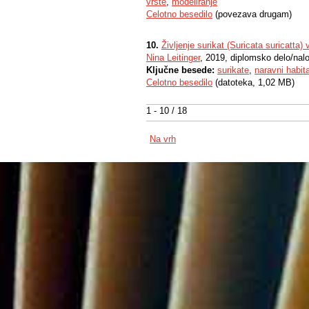
vrste
,
modeliranje
Celotno besedilo
(povezava drugam)
10.
Življenje surikat (Suricata suricatta)
Nina Leitinger
, 2019, diplomsko delo/nal
Ključne besede:
surikate
,
naravni habita
Celotno besedilo
(datoteka, 1,02 MB)
1 - 10 / 18
Na vrh