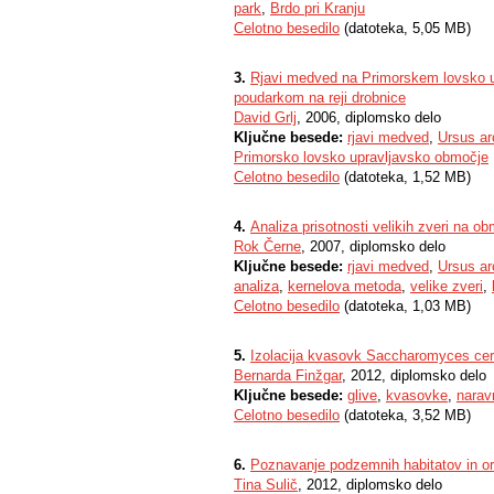
park
,
Brdo pri Kranju
Celotno besedilo
(datoteka, 5,05 MB)
3.
Rjavi medved na Primorskem lovsko upr
poudarkom na reji drobnice
David Grlj
, 2006, diplomsko delo
Ključne besede:
rjavi medved
,
Ursus ar
Primorsko lovsko upravljavsko območje
Celotno besedilo
(datoteka, 1,52 MB)
4.
Analiza prisotnosti velikih zveri na o
Rok Černe
, 2007, diplomsko delo
Ključne besede:
rjavi medved
,
Ursus ar
analiza
,
kernelova metoda
,
velike zveri
,
Celotno besedilo
(datoteka, 1,03 MB)
5.
Izolacija kvasovk Saccharomyces cere
Bernarda Finžgar
, 2012, diplomsko delo
Ključne besede:
glive
,
kvasovke
,
naravn
Celotno besedilo
(datoteka, 3,52 MB)
6.
Poznavanje podzemnih habitatov in or
Tina Sulič
, 2012, diplomsko delo