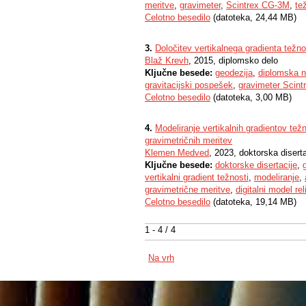
meritve
,
gravimeter
,
Scintrex CG-3M
,
te
Celotno besedilo
(datoteka, 24,44 MB)
3.
Določitev vertikalnega gradienta težn
Blaž Krevh
, 2015, diplomsko delo
Ključne besede:
geodezija
,
diplomska n
gravitacijski pospešek
,
gravimeter Scin
Celotno besedilo
(datoteka, 3,00 MB)
4.
Modeliranje vertikalnih gradientov tež
gravimetričnih meritev
Klemen Medved
, 2023, doktorska diserta
Ključne besede:
doktorske disertacije
,
vertikalni gradient težnosti
,
modeliranje
,
gravimetrične meritve
,
digitalni model rel
Celotno besedilo
(datoteka, 19,14 MB)
1 - 4 / 4
Na vrh