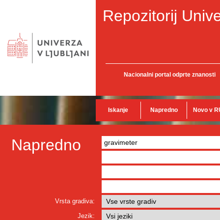
Repozitorij Unive
Nacionalni portal odprte znanosti
Iskanje
Napredno
Novo v R
Napredno
Vrsta gradiva:
Jezik: