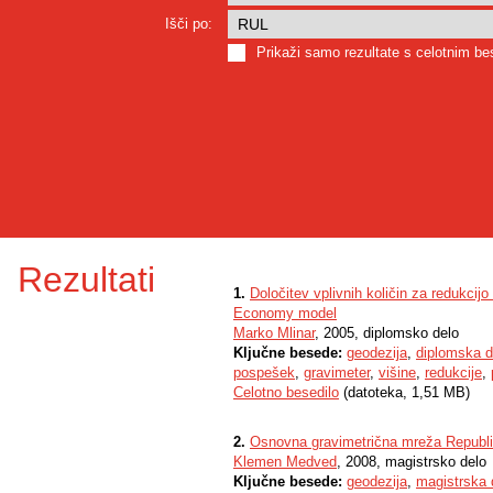
Išči po:
Prikaži samo rezultate s celotnim b
Rezultati
1.
Določitev vplivnih količin za redukc
Economy model
Marko Mlinar
, 2005, diplomsko delo
Ključne besede:
geodezija
,
diplomska d
pospešek
,
gravimeter
,
višine
,
redukcije
,
Celotno besedilo
(datoteka, 1,51 MB)
2.
Osnovna gravimetrična mreža Republi
Klemen Medved
, 2008, magistrsko delo
Ključne besede:
geodezija
,
magistrska 