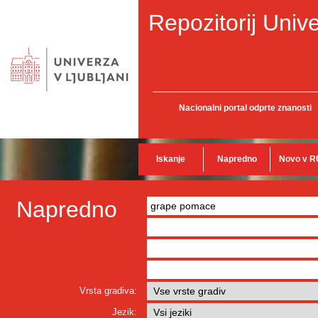
Repozitorij Unive
Nacionalni portal odprte znanosti
Iskanje
Napredno
Novo v R
Napredno
Vrsta gradiva:
Jezik: