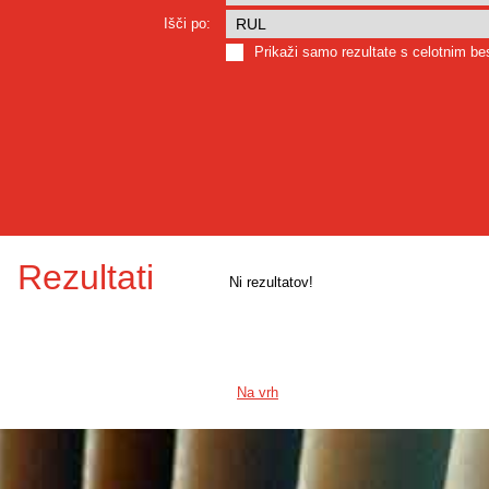
Išči po:
Prikaži samo rezultate s celotnim b
Rezultati
Ni rezultatov!
Na vrh