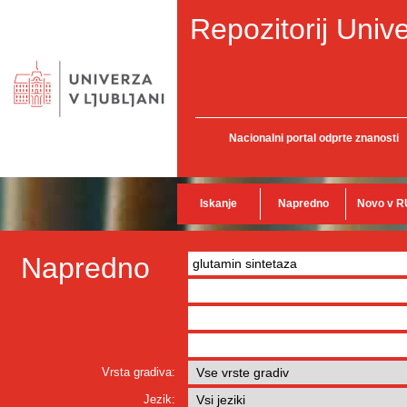
Repozitorij Unive
Nacionalni portal odprte znanosti
Iskanje
Napredno
Novo v R
Napredno
Vrsta gradiva:
Jezik: