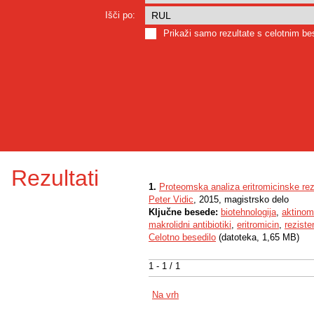
Išči po:
Prikaži samo rezultate s celotnim b
Rezultati
1.
Proteomska analiza eritromicinske rez
Peter Vidic
, 2015, magistrsko delo
Ključne besede:
biotehnologija
,
aktinom
makrolidni antibiotiki
,
eritromicin
,
reziste
Celotno besedilo
(datoteka, 1,65 MB)
1 - 1 / 1
Na vrh