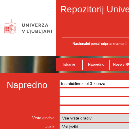
Repozitorij Unive
Nacionalni portal odprte znanosti
Iskanje
Napredno
Novo v R
Napredno
Vrsta gradiva:
Jezik: