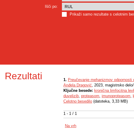
Išči po:
Prikaži samo rezultate s celotnim b
Rezultati
1.
Preučevanje mehanizmov odpornosti ce
Anđela Dragović
, 2023, magistrsko delo
Ključne besede:
kronična limfocitna le
duvelizib
,
proteasom
,
imunoproteasom
,
Celotno besedilo
(datoteka, 3,33 MB)
1 - 1 / 1
Na vrh