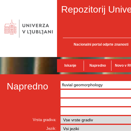
Repozitorij Unive
Nacionalni portal odprte znanosti
Iskanje
Napredno
Novo v R
Napredno
Vrsta gradiva:
Jezik: