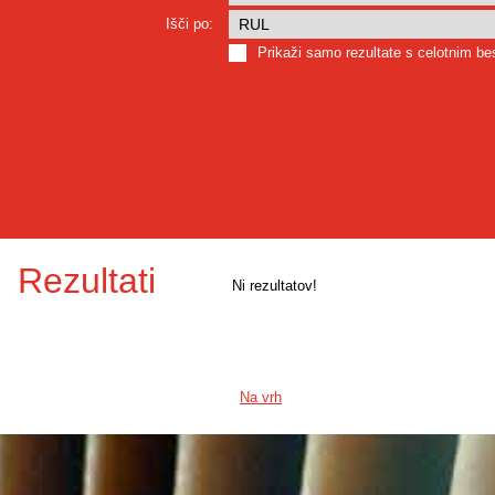
Išči po:
Prikaži samo rezultate s celotnim b
Rezultati
Ni rezultatov!
Na vrh