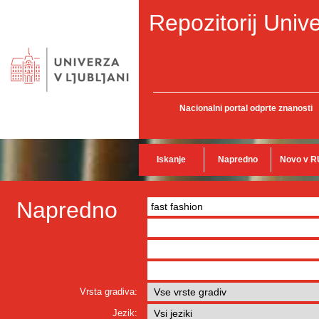
Repozitorij Unive
Nacionalni portal odprte znanosti
Iskanje
Napredno
Novo v R
Napredno
Vrsta gradiva:
Jezik: