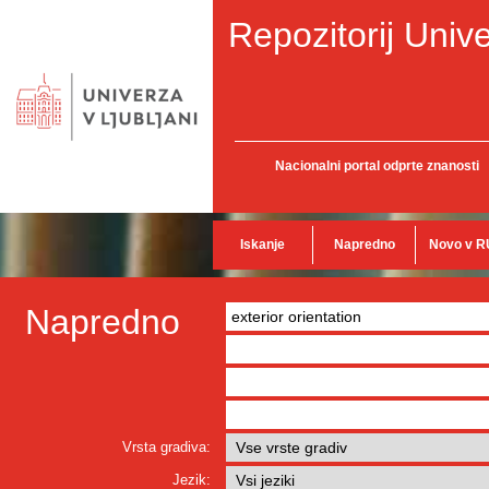
Repozitorij Unive
Nacionalni portal odprte znanosti
Iskanje
Napredno
Novo v R
Napredno
Vrsta gradiva:
Jezik: