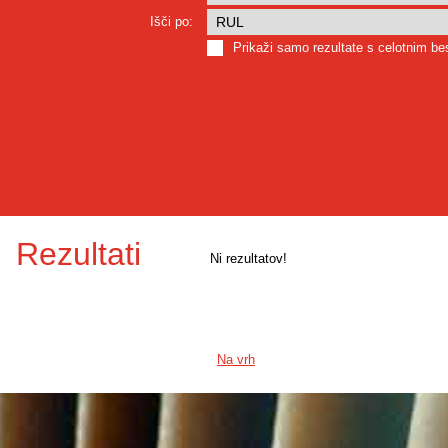
Išči po:
Prikaži samo rezultate s celotnim b
Rezultati
Ni rezultatov!
Na vrh