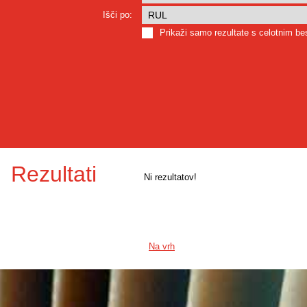
Išči po:
Prikaži samo rezultate s celotnim b
Rezultati
Ni rezultatov!
Na vrh