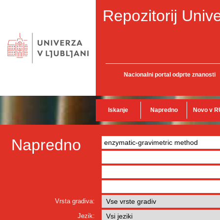
Repozitorij Unive
Nacionalni portal odprte znanosti
Iskanje
Napredno
Novo v R
Napredno
Vrsta gradiva:
Jezik: