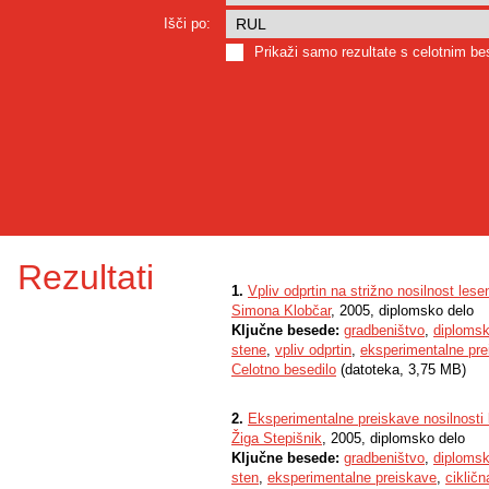
Išči po:
Prikaži samo rezultate s celotnim b
Rezultati
1.
Vpliv odprtin na strižno nosilnost lese
Simona Klobčar
, 2005, diplomsko delo
Ključne besede:
gradbeništvo
,
diplomsk
stene
,
vpliv odprtin
,
eksperimentalne pre
Celotno besedilo
(datoteka, 3,75 MB)
2.
Eksperimentalne preiskave nosilnosti 
Žiga Stepišnik
, 2005, diplomsko delo
Ključne besede:
gradbeništvo
,
diplomsk
sten
,
eksperimentalne preiskave
,
ciklič