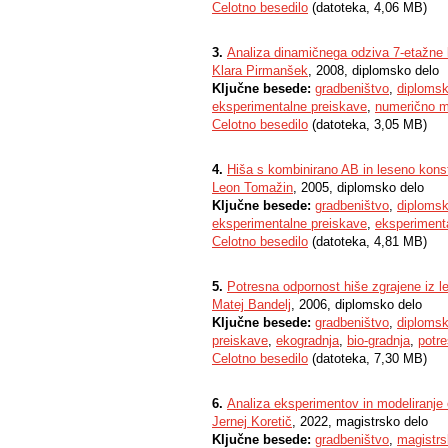
Celotno besedilo
(datoteka, 4,06 MB)
3.
Analiza dinamičnega odziva 7-etažne 
Klara Pirmanšek
, 2008, diplomsko delo
Ključne besede:
gradbeništvo
,
diplomsk
eksperimentalne preiskave
,
numerično m
Celotno besedilo
(datoteka, 3,05 MB)
4.
Hiša s kombinirano AB in leseno konstr
Leon Tomažin
, 2005, diplomsko delo
Ključne besede:
gradbeništvo
,
diplomsk
eksperimentalne preiskave
,
eksperimenta
Celotno besedilo
(datoteka, 4,81 MB)
5.
Potresna odpornost hiše zgrajene iz l
Matej Bandelj
, 2006, diplomsko delo
Ključne besede:
gradbeništvo
,
diplomsk
preiskave
,
ekogradnja
,
bio-gradnja
,
potre
Celotno besedilo
(datoteka, 7,30 MB)
6.
Analiza eksperimentov in modeliranje
Jernej Koretič
, 2022, magistrsko delo
Ključne besede:
gradbeništvo
,
magistrs