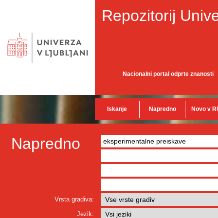
Repozitorij Unive
Nacionalni portal odprte znanosti
Iskanje
Napredno
Novo v R
Napredno
Vrsta gradiva:
Jezik: