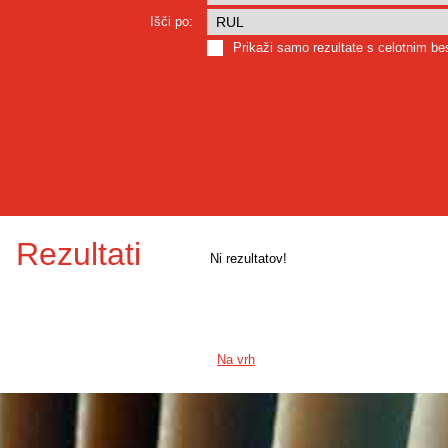
Išči po:
Prikaži samo rezultate s celotnim b
Rezultati
Ni rezultatov!
Na vrh