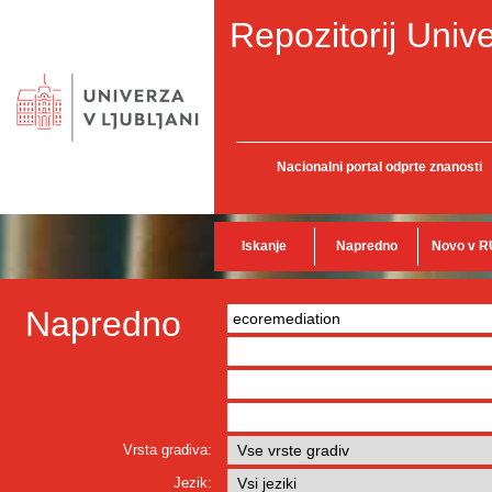
Repozitorij Unive
Nacionalni portal odprte znanosti
Iskanje
Napredno
Novo v R
Napredno
Vrsta gradiva:
Jezik: