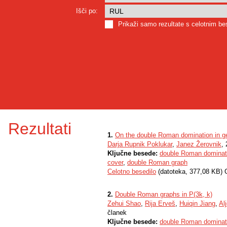
Išči po:
Prikaži samo rezultate s celotnim b
Rezultati
1.
On the double Roman domination in ge
Darja Rupnik Poklukar
,
Janez Žerovnik
,
Ključne besede:
double Roman dominat
cover
,
double Roman graph
Celotno besedilo
(datoteka, 377,08 KB) 
2.
Double Roman graphs in P(3k, k)
Zehui Shao
,
Rija Erveš
,
Huiqin Jiang
,
Al
članek
Ključne besede:
double Roman dominat