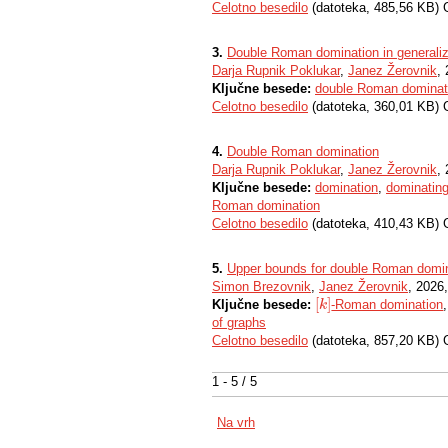
Celotno besedilo
(datoteka, 485,56 KB) 
3.
Double Roman domination in generaliz
Darja Rupnik Poklukar
,
Janez Žerovnik
,
Ključne besede:
double Roman dominat
Celotno besedilo
(datoteka, 360,01 KB) 
4.
Double Roman domination
Darja Rupnik Poklukar
,
Janez Žerovnik
,
Ključne besede:
domination
,
dominating
Roman domination
Celotno besedilo
(datoteka, 410,43 KB) 
5.
Upper bounds for double Roman domi
Simon Brezovnik
,
Janez Žerovnik
, 2026,
[
]
Ključne besede:
-Roman domination
[
k
k
]
of graphs
Celotno besedilo
(datoteka, 857,20 KB) 
1 - 5 / 5
Na vrh