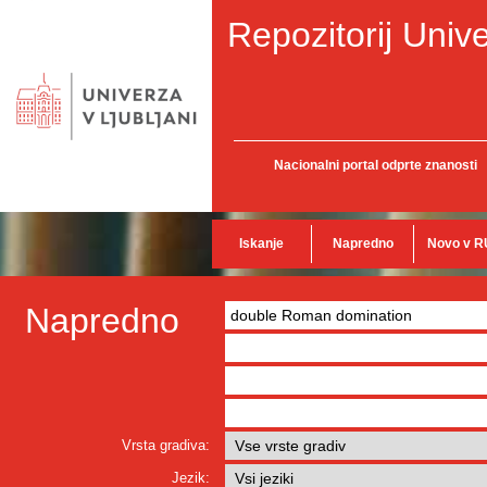
Repozitorij Unive
Nacionalni portal odprte znanosti
Iskanje
Napredno
Novo v R
Napredno
Vrsta gradiva:
Jezik: