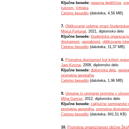
Ključne besede:
naravna dediščina
,
vre
turizem
,
Vrhnika
Celotno besedilo
(datoteka, 4,56 MB)
7.
Oblikovanje spletne strani študentske
Mojca Fortunat
, 2021, diplomsko delo
Ključne besede:
študentska organizacij
dostopnost
,
uporabnost
,
oblikovanje inte
Celotno besedilo
(datoteka, 11,37 MB)
8.
Prometna dostopnost kot kriterij region
Jani Kozina
, 2008, diplomsko delo
Ključne besede:
diplomska dela
,
geogra
prometna geografija
Celotno besedilo
(datoteka, 1,96 MB)
9.
Urejanje in umirjanje prometa v slove
Miha Gamse
, 2012, diplomsko delo
Ključne besede:
zaključne seminarske 
prometna geografija
,
prometna dostopno
Celotno besedilo
(datoteka, 841,51 KB)
10.
Prometna organiziranost občine Škof