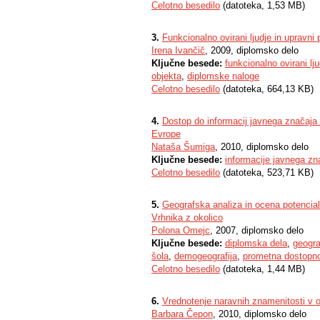
Celotno besedilo
(datoteka, 1,53 MB)
3.
Funkcionalno ovirani ljudje in upravni 
Irena Ivančič
, 2009, diplomsko delo
Ključne besede:
funkcionalno ovirani lju
objekta
,
diplomske naloge
Celotno besedilo
(datoteka, 664,13 KB)
4.
Dostop do informacij javnega značaja v
Evrope
Nataša Šumiga
, 2010, diplomsko delo
Ključne besede:
informacije javnega zn
Celotno besedilo
(datoteka, 523,71 KB)
5.
Geografska analiza in ocena potencialn
Vrhnika z okolico
Polona Omejc
, 2007, diplomsko delo
Ključne besede:
diplomska dela
,
geogra
šola
,
demogeografija
,
prometna dostopn
Celotno besedilo
(datoteka, 1,44 MB)
6.
Vrednotenje naravnih znamenitosti v ob
Barbara Čepon
, 2010, diplomsko delo