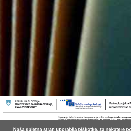
Operacijo delno financira Evropska unija iz Evropskega sklada za regional
krepitve regionalnih razvojnih potencialov za obdobje 2007-2013, razvojne
Naša spletna stran uporablja piškotke, za nekatere po