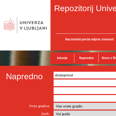
Repozitorij Unive
Nacionalni portal odprte znanosti
Iskanje
Napredno
Novo v R
Napredno
Vrsta gradiva:
Jezik: