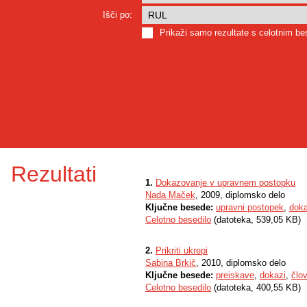
Išči po:
Prikaži samo rezultate s celotnim b
Rezultati
1.
Dokazovanje v upravnem postopku
Nada Maček
, 2009, diplomsko delo
Ključne besede:
upravni postopek
,
doka
Celotno besedilo
(datoteka, 539,05 KB)
2.
Prikriti ukrepi
Sabina Brkič
, 2010, diplomsko delo
Ključne besede:
preiskave
,
dokazi
,
člo
Celotno besedilo
(datoteka, 400,55 KB)