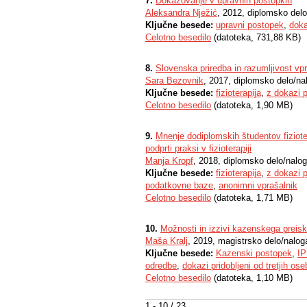
7.
Dokazovanje v upravnih postopkih
Aleksandra Nježić
, 2012, diplomsko delo
Ključne besede:
upravni postopek
,
doka
Celotno besedilo
(datoteka, 731,88 KB)
8.
Slovenska priredba in razumljivost vpra
Sara Bezovnik
, 2017, diplomsko delo/na
Ključne besede:
fizioterapija
,
z dokazi 
Celotno besedilo
(datoteka, 1,90 MB)
9.
Mnenje dodiplomskih študentov fizioter
podprti praksi v fizioterapiji
Manja Kropf
, 2018, diplomsko delo/nalo
Ključne besede:
fizioterapija
,
z dokazi 
podatkovne baze
,
anonimni vprašalnik
Celotno besedilo
(datoteka, 1,71 MB)
10.
Možnosti in izzivi kazenskega preisk
Maša Kralj
, 2019, magistrsko delo/nalog
Ključne besede:
Kazenski postopek
,
IP
odredbe
,
dokazi pridobljeni od tretjih ose
Celotno besedilo
(datoteka, 1,10 MB)
1 - 10 / 23