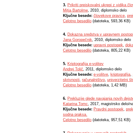
3.
Prikriti preiskovalni ukrepi z vidika čl
Mitja Bartolme
, 2010, diplomsko delo
Ključne besede:
človekove pravice
,
pre
Celotno besedilo
(datoteka, 593,36 KB)
4.
Dokazna sredstva v upravnem postop
Jana Goropečnik
, 2010, diplomsko delo
Ključne besede:
upravni postopek
,
doka
Celotno besedilo
(datoteka, 805,22 KB)
5.
Kriptografija e-volitev
Andrej Tolič
, 2011, diplomsko delo
Ključne besede:
e-volitve
,
kriptografija
,
skrivnosti
,
računalništvo
,
univerzitetni št
Celotno besedilo
(datoteka, 1,42 MB)
6.
Prekluzije glede navajanja novih dejst
Katarina Tomc
, 2017, magistrsko delo/n
Ključne besede:
Pravdni postopek
,
prek
sodna praksa.
Celotno besedilo
(datoteka, 957,51 KB)