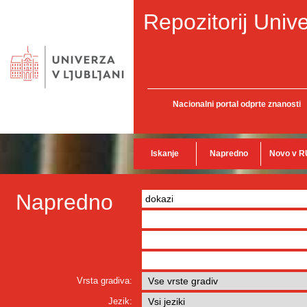
Repozitorij Unive
Nacionalni portal odprte znanosti
Iskanje
Napredno
Novo v R
Napredno
Vrsta gradiva:
Jezik: