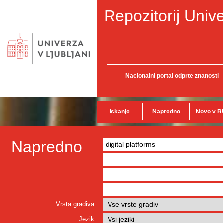
Repozitorij Unive
Nacionalni portal odprte znanosti
Iskanje
Napredno
Novo v R
Napredno
Vrsta gradiva:
Jezik: