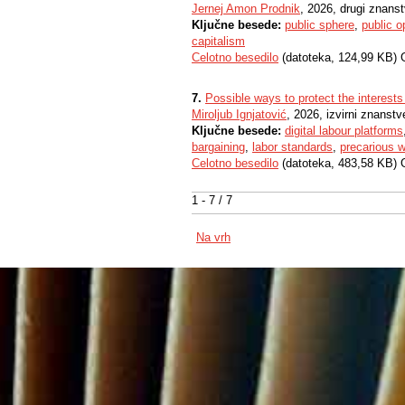
Jernej Amon Prodnik
, 2026, drugi znanst
Ključne besede:
public sphere
,
public o
capitalism
Celotno besedilo
(datoteka, 124,99 KB) 
7.
Possible ways to protect the interests
Miroljub Ignjatović
, 2026, izvirni znanstv
Ključne besede:
digital labour platforms
bargaining
,
labor standards
,
precarious 
Celotno besedilo
(datoteka, 483,58 KB) 
1 - 7 / 7
Na vrh