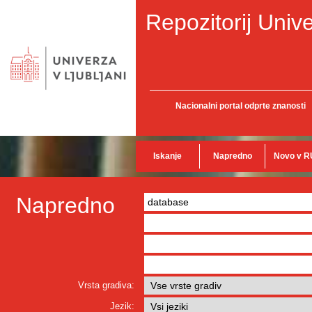
Repozitorij Unive
Nacionalni portal odprte znanosti
Iskanje
Napredno
Novo v R
Napredno
Vrsta gradiva:
Jezik: