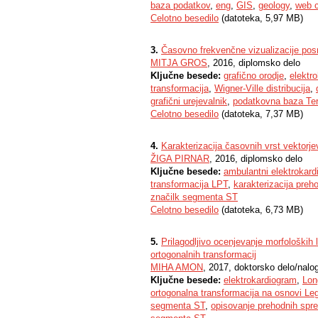
baza podatkov
,
eng
,
GIS
,
geology
,
web c
Celotno besedilo
(datoteka, 5,97 MB)
3.
Časovno frekvenčne vizualizacije po
MITJA GROS
, 2016, diplomsko delo
Ključne besede:
grafično orodje
,
elektr
transformacija
,
Wigner-Ville distribucija
,
grafični urejevalnik
,
podatkovna baza T
Celotno besedilo
(datoteka, 7,37 MB)
4.
Karakterizacija časovnih vrst vektor
ŽIGA PIRNAR
, 2016, diplomsko delo
Ključne besede:
ambulantni elektrokar
transformacija LPT
,
karakterizacija pre
značilk segmenta ST
Celotno besedilo
(datoteka, 6,73 MB)
5.
Prilagodljivo ocenjevanje morfoloških
ortogonalnih transformacij
MIHA AMON
, 2017, doktorsko delo/nalo
Ključne besede:
elektrokardiogram
,
Lon
ortogonalna transformacija na osnovi Le
segmenta ST
,
opisovanje prehodnih sp