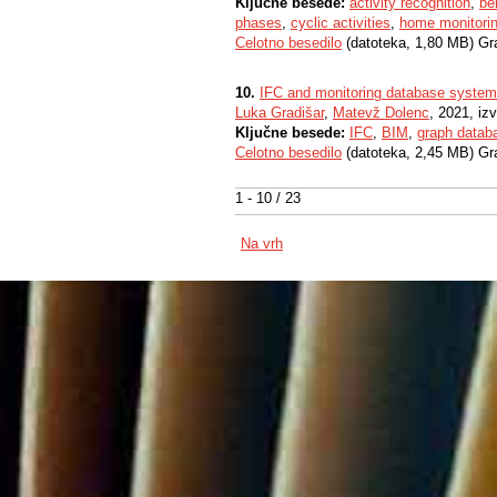
Ključne besede:
activity recognition
,
be
phases
,
cyclic activities
,
home monitori
Celotno besedilo
(datoteka, 1,80 MB) Gr
10.
IFC and monitoring database system
Luka Gradišar
,
Matevž Dolenc
, 2021, iz
Ključne besede:
IFC
,
BIM
,
graph datab
Celotno besedilo
(datoteka, 2,45 MB) Gr
1 - 10 / 23
Na vrh