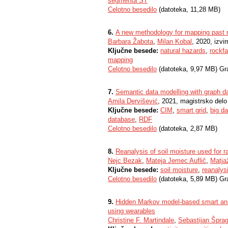
segmenta ST
Celotno besedilo
(datoteka, 11,28 MB)
6.
A new methodology for mapping past r
Barbara Žabota
,
Milan Kobal
, 2020, izvi
Ključne besede:
natural hazards
,
rockfa
mapping
Celotno besedilo
(datoteka, 9,97 MB) Gr
7.
Semantic data modelling with graph dat
Amila Dervišević
, 2021, magistrsko delo
Ključne besede:
CIM
,
smart grid
,
big da
database
,
RDF
Celotno besedilo
(datoteka, 2,87 MB)
8.
Reanalysis of soil moisture used for rai
Nejc Bezak
,
Mateja Jemec Auflič
,
Matja
Ključne besede:
soil moisture
,
reanalys
Celotno besedilo
(datoteka, 5,89 MB) Gr
9.
Hidden Markov model-based smart anno
using wearables
Christine F. Martindale
,
Sebastijan Šprag