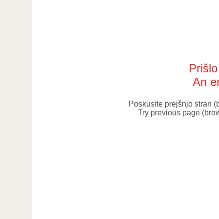
Prišl
An er
Poskusite prejšnjo stran 
Try previous page (bro