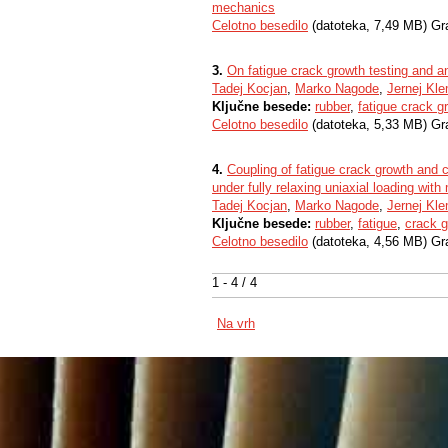
mechanics
Celotno besedilo
(datoteka, 7,49 MB) Gr
3.
On fatigue crack growth testing and an
Tadej Kocjan
,
Marko Nagode
,
Jernej Kl
Ključne besede:
rubber
,
fatigue crack g
Celotno besedilo
(datoteka, 5,33 MB) Gr
4.
Coupling of fatigue crack growth and c
under fully relaxing uniaxial loading wit
Tadej Kocjan
,
Marko Nagode
,
Jernej Kl
Ključne besede:
rubber
,
fatigue
,
crack 
Celotno besedilo
(datoteka, 4,56 MB) Gr
1 - 4 / 4
Na vrh