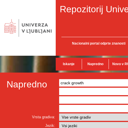
Repozitorij Unive
Nacionalni portal odprte znanosti
Iskanje
Napredno
Novo v R
Napredno
Vrsta gradiva:
Jezik: