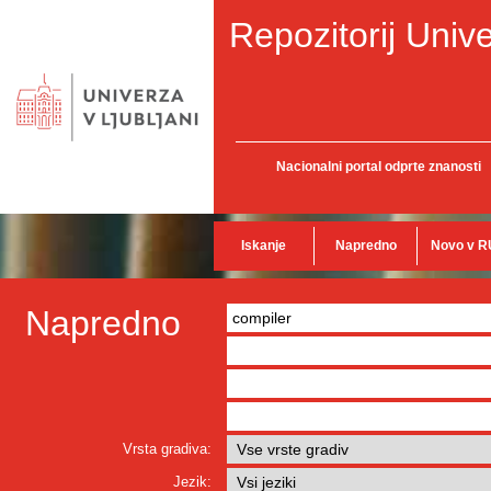
Repozitorij Unive
Nacionalni portal odprte znanosti
Iskanje
Napredno
Novo v R
Napredno
Vrsta gradiva:
Jezik: