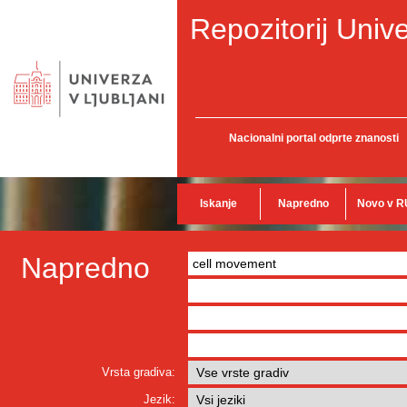
Repozitorij Unive
Nacionalni portal odprte znanosti
Iskanje
Napredno
Novo v R
Napredno
Vrsta gradiva:
Jezik: