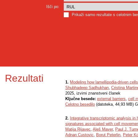
Išči po:
Prikaži samo rezultate s celotnim b
Rezultati
1.
Modeling how lamellipodia-driven cells 
Shubhadeep Sadhukhan
,
Cristina Martin
2025, izvirni znanstveni članek
Ključne besede:
external barriers
,
cell
Celotno besedilo
(datoteka, 44,93 MB) G
2.
Integrative transcriptomic analysis i
signatures associated with cell movemen
Matija Rijavec
,
Aleš Maver
,
Paul J. Turn
Adnan Custovic
,
Borut Peterlin
,
Peter K