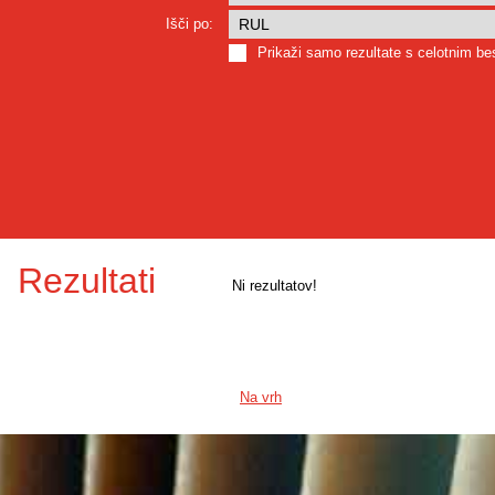
Išči po:
Prikaži samo rezultate s celotnim b
Rezultati
Ni rezultatov!
Na vrh