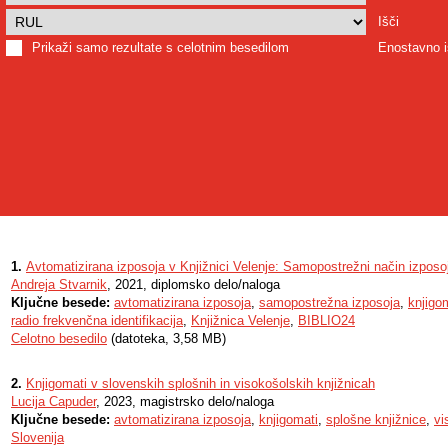
Išči
Prikaži samo rezultate s celotnim besedilom
Enostavno i
1.
Avtomatizirana izposoja v Knjižnici Velenje: Samopostrežni način izposoj
Andreja Stvarnik
, 2021, diplomsko delo/naloga
Ključne besede:
avtomatizirana izposoja
,
samopostrežna izposoja
,
knjigo
radio frekvenčna identifikacija
,
Knjižnica Velenje
,
BIBLIO24
Celotno besedilo
(datoteka, 3,58 MB)
2.
Knjigomati v slovenskih splošnih in visokošolskih knjižnicah
Lucija Capuder
, 2023, magistrsko delo/naloga
Ključne besede:
avtomatizirana izposoja
,
knjigomati
,
splošne knjižnice
,
vi
Slovenija