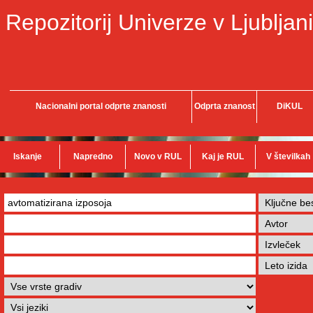
Repozitorij Univerze v Ljubljani
Nacionalni portal odprte znanosti
Odprta znanost
DiKUL
Iskanje
Napredno
Novo v RUL
Kaj je RUL
V številkah