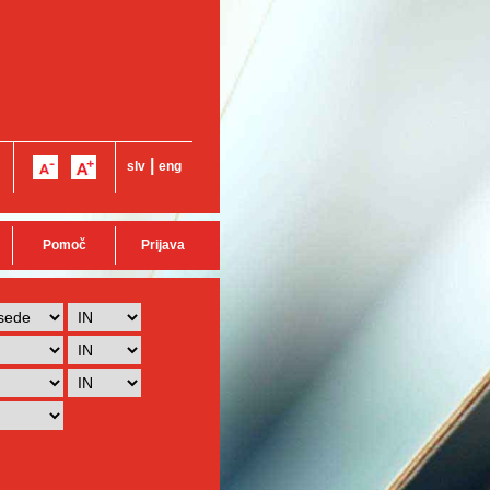
|
slv
eng
Pomoč
Prijava