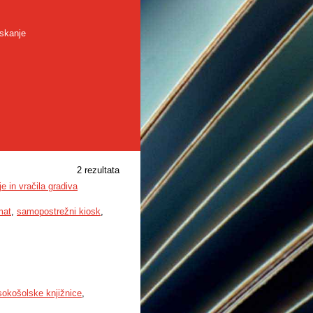
skanje
2 rezultata
e in vračila gradiva
mat
,
samopostrežni kiosk
,
sokošolske knjižnice
,