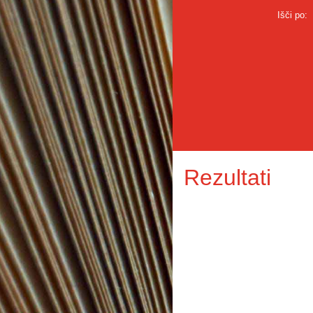
Išči po:
Rezultati