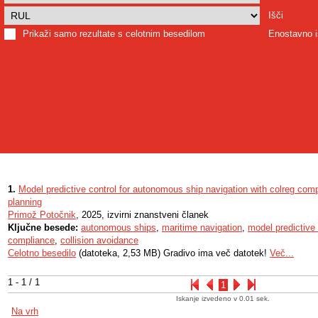
Išči
Prikaži samo rezultate s celotnim besedilom
Enostavno i
1.
Model predictive control for autonomous ship navigation with colreg com
planning
Primož Potočnik
, 2025, izvirni znanstveni članek
Ključne besede:
autonomous ships
,
maritime navigation
,
model predictive 
compliance
,
collision avoidance
Celotno besedilo
(datoteka, 2,53 MB) Gradivo ima več datotek!
Več...
1 - 1 / 1
1
Iskanje izvedeno v 0.01 sek.
Na vrh