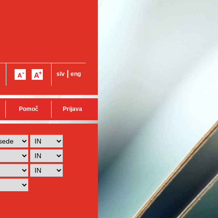
|
slv
eng
Pomoč
Prijava