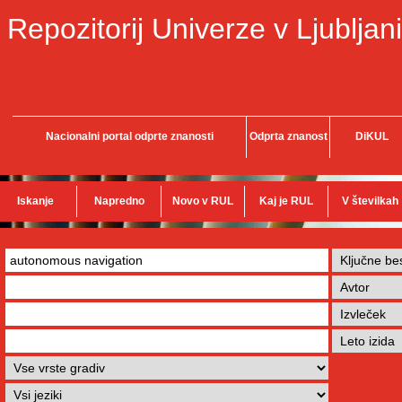
Repozitorij Univerze v Ljubljani
Nacionalni portal odprte znanosti
Odprta znanost
DiKUL
Iskanje
Napredno
Novo v RUL
Kaj je RUL
V številkah