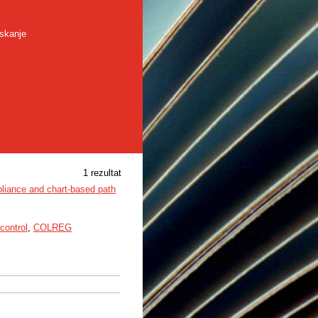
skanje
1 rezultat
pliance and chart-based path
control
,
COLREG