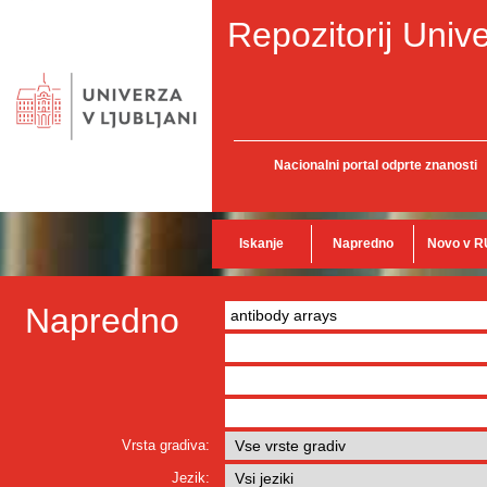
Repozitorij Unive
Nacionalni portal odprte znanosti
Iskanje
Napredno
Novo v R
Napredno
Vrsta gradiva:
Jezik: