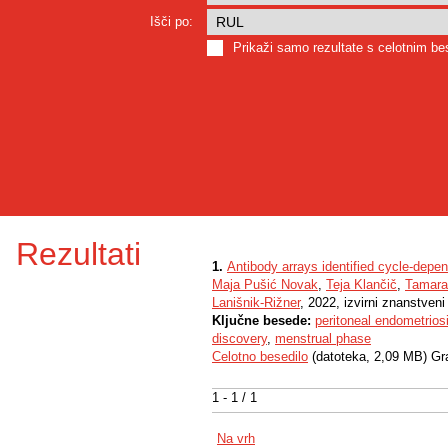
Išči po:
Prikaži samo rezultate s celotnim b
Rezultati
1.
Antibody arrays identified cycle-depe
Maja Pušić Novak
,
Teja Klančič
,
Tamara
Lanišnik-Rižner
, 2022, izvirni znanstveni
Ključne besede:
peritoneal endometrios
discovery
,
menstrual phase
Celotno besedilo
(datoteka, 2,09 MB) Gr
1 - 1 / 1
Na vrh