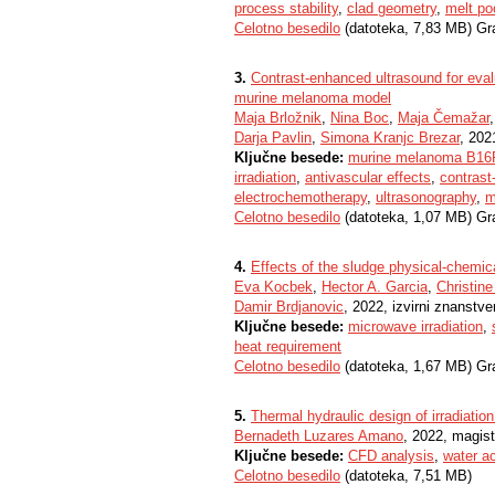
process stability
,
clad geometry
,
melt po
Celotno besedilo
(datoteka, 7,83 MB) Gr
3.
Contrast-enhanced ultrasound for eval
murine melanoma model
Maja Brložnik
,
Nina Boc
,
Maja Čemažar
Darja Pavlin
,
Simona Kranjc Brezar
, 202
Ključne besede:
murine melanoma B16
irradiation
,
antivascular effects
,
contrast
electrochemotherapy
,
ultrasonography
,
m
Celotno besedilo
(datoteka, 1,07 MB) Gr
4.
Effects of the sludge physical-chemic
Eva Kocbek
,
Hector A. Garcia
,
Christin
Damir Brdjanovic
, 2022, izvirni znanstve
Ključne besede:
microwave irradiation
,
heat requirement
Celotno besedilo
(datoteka, 1,67 MB) Gr
5.
Thermal hydraulic design of irradiatio
Bernadeth Luzares Amano
, 2022, magist
Ključne besede:
CFD analysis
,
water ac
Celotno besedilo
(datoteka, 7,51 MB)