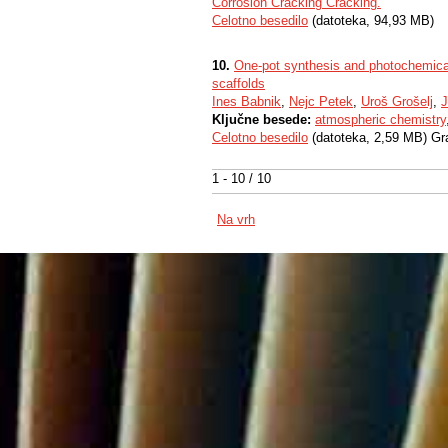
Corrosion Cracking Cracking.
Celotno besedilo
(datoteka, 94,93 MB)
10.
One-pot synthesis and photochemical 
scaffolds
Ines Babnik
,
Nejc Petek
,
Uroš Grošelj
,
J
Ključne besede:
atmospheric chemistry
Celotno besedilo
(datoteka, 2,59 MB) Gr
1 - 10 / 10
Na vrh