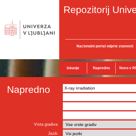
Repozitorij Unive
Nacionalni portal odprte znanosti
Iskanje
Napredno
Novo v R
Napredno
Vrsta gradiva:
Jezik: