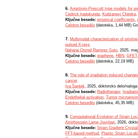
6.
Angstrom-Prescott type models for pred
Cedrick Iradukunda
,
Kudzanayi Chiteka
,
Ključne besede:
empirical coefficients
,
Celotno besedilo
(datoteka, 1,44 MB) Gr
7.
Multimodal characterization of pristi
pulsed X-rays
Naharai Osmel Ramirez Soto
, 2025, mag
Ključne besede:
graphene
,
HBN
,
GFET
Celotno besedilo
(datoteka, 22,19 MB)
8.
The role of irradiation induced changes
cancer​​
Iva Šantek
, 2025, doktorsko delo/naloga
Ključne besede:
Radiotherapy
,
Irradiati
Endothelial activation
,
Tumor microenvi
Celotno besedilo
(datoteka, 45,35 MB)
9.
Computational Evolution of Strain Loca
Amirhossein Lame Jouybari
, 2026, dokto
Ključne besede:
Strain Gradient Crystal
FFT-based method
,
Plastic Strain Locali