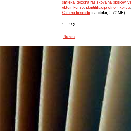
smreka
,
gozdna raziskovalna ploskev Ve
ektomikorize
,
identifikacija ektomikorize
Celotno besedilo
(datoteka, 2,72 MB)
1 - 2 / 2
Na vrh