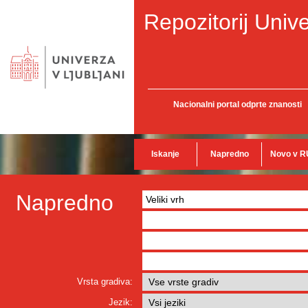
Repozitorij Unive
Nacionalni portal odprte znanosti
Iskanje
Napredno
Novo v R
Napredno
Vrsta gradiva:
Jezik: