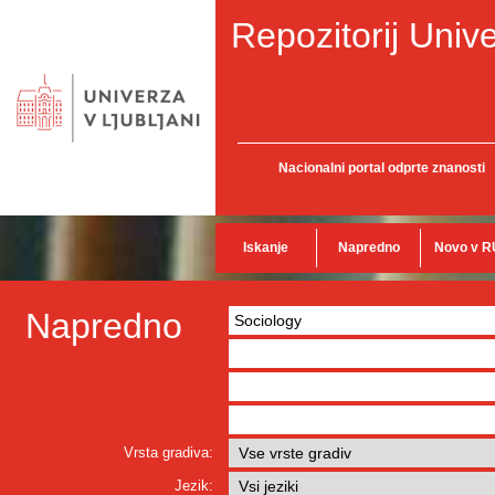
Repozitorij Unive
Nacionalni portal odprte znanosti
Iskanje
Napredno
Novo v R
Napredno
Vrsta gradiva:
Jezik: