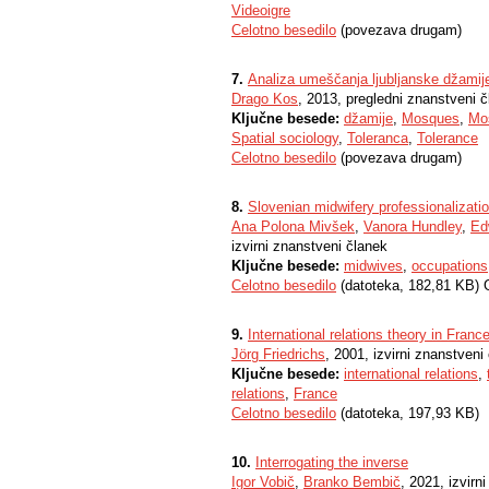
Videoigre
Celotno besedilo
(povezava drugam)
7.
Analiza umeščanja ljubljanske džamij
Drago Kos
, 2013, pregledni znanstveni 
Ključne besede:
džamije
,
Mosques
,
Mo
Spatial sociology
,
Toleranca
,
Tolerance
Celotno besedilo
(povezava drugam)
8.
Slovenian midwifery professionalizati
Ana Polona Mivšek
,
Vanora Hundley
,
Ed
izvirni znanstveni članek
Ključne besede:
midwives
,
occupations
Celotno besedilo
(datoteka, 182,81 KB) 
9.
International relations theory in Franc
Jörg Friedrichs
, 2001, izvirni znanstveni
Ključne besede:
international relations
,
relations
,
France
Celotno besedilo
(datoteka, 197,93 KB)
10.
Interrogating the inverse
Igor Vobič
,
Branko Bembič
, 2021, izvirn