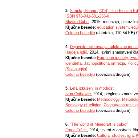
3.
Simola, Hannu (2014). The Finnish Ed
ISBN 978-041-581-258-0
Slavko Gaber
, 2015, recenzija, prikaz knj
Ključne besede:
education system
,
edu
Celotno besedilo
(datoteka, 110,54 KB) 
4.
Dejavniki oblikovanja kolektivne identi
Hajdeja Iglič
, 2014, izvirni znanstveni čl
Ključne besede:
European identity
,
Evro
identiteta
,
Javnopolitična omrežja
,
Polic
(Sociologija)
Celotno besedilo
(povezava drugam)
5.
Leta izkušenj in modrosti
Ivan Cvitković
, 2014, pregledni znanstve
Ključne besede:
Methodology
,
Metodolo
Sociology of religion
,
Znanstveno razisk
Celotno besedilo
(povezava drugam)
6.
"The world of Minecraft is cubic"
Franc Trček
, 2014, izvirni znanstveni čl
Ključne besede:
Cultural studies
,
igra
,
K