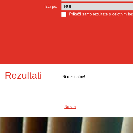
Išči po:
Prikaži samo rezultate s celotnim b
Rezultati
Ni rezultatov!
Na vrh