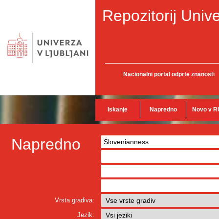
Repozitorij Unive
Nacionalni portal odprte znanosti
Iskanje
Napredno
Novo v R
Napredno
Vrsta gradiva:
Jezik: