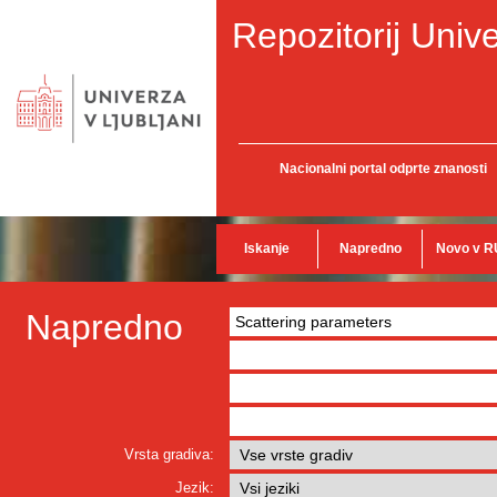
Repozitorij Unive
Nacionalni portal odprte znanosti
Iskanje
Napredno
Novo v R
Napredno
Vrsta gradiva:
Jezik: