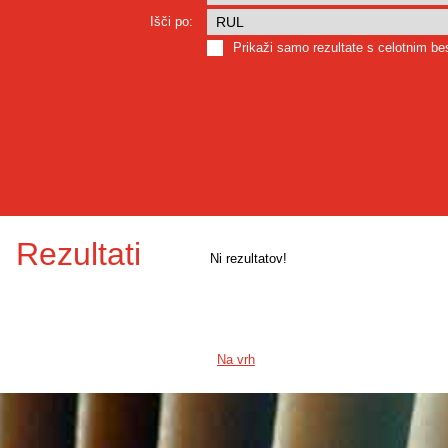
Išči po:
Prikaži samo rezultate s celotnim b
Rezultati
Ni rezultatov!
Na vrh