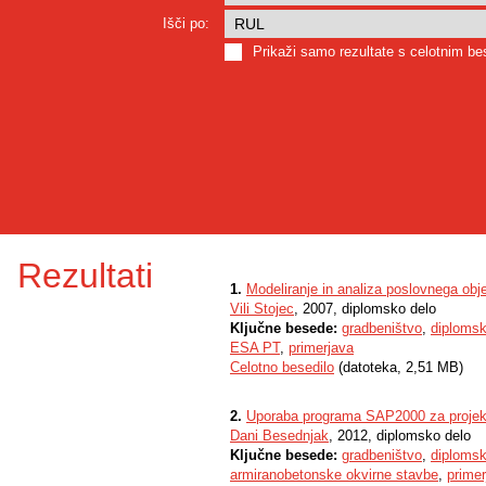
Išči po:
Prikaži samo rezultate s celotnim b
Rezultati
1.
Modeliranje in analiza poslovnega o
Vili Stojec
, 2007, diplomsko delo
Ključne besede:
gradbeništvo
,
diplomsk
ESA PT
,
primerjava
Celotno besedilo
(datoteka, 2,51 MB)
2.
Uporaba programa SAP2000 za projekt
Dani Besednjak
, 2012, diplomsko delo
Ključne besede:
gradbeništvo
,
diplomsk
armiranobetonske okvirne stavbe
,
primer