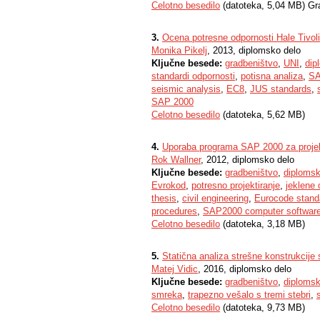
Celotno besedilo
(datoteka, 5,04 MB) Gr
3.
Ocena potresne odpornosti Hale Tivoli
Monika Pikelj
, 2013, diplomsko delo
Ključne besede:
gradbeništvo
,
UNI
,
dip
standardi odpornosti
,
potisna analiza
,
SA
seismic analysis
,
EC8
,
JUS standards
,
SAP 2000
Celotno besedilo
(datoteka, 5,62 MB)
4.
Uporaba programa SAP 2000 za projekt
Rok Wallner
, 2012, diplomsko delo
Ključne besede:
gradbeništvo
,
diplomsk
Evrokod
,
potresno projektiranje
,
jeklene 
thesis
,
civil engineering
,
Eurocode stand
procedures
,
SAP2000 computer software
Celotno besedilo
(datoteka, 3,18 MB)
5.
Statična analiza strešne konstrukcij
Matej Vidic
, 2016, diplomsko delo
Ključne besede:
gradbeništvo
,
diplomsk
smreka
,
trapezno vešalo s tremi stebri
,
Celotno besedilo
(datoteka, 9,73 MB)