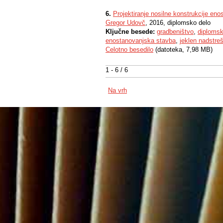
6.
Projektiranje nosilne konstrukcije en
Gregor Udovč
, 2016, diplomsko delo
Ključne besede:
gradbeništvo
,
diplomsk
enostanovanjska stavba
,
jeklen nadstre
Celotno besedilo
(datoteka, 7,98 MB)
1 - 6 / 6
Na vrh