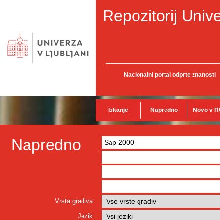
Repozitorij Unive
Nacionalni portal odprte znanosti
Iskanje
Napredno
Novo v R
Napredno
Vrsta gradiva:
Jezik: