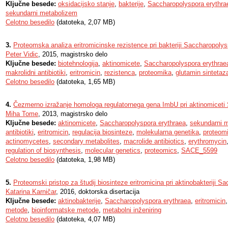
Ključne besede:
oksidacijsko stanje
,
bakterije
,
Saccharopolyspora erythra
sekundarni metabolizem
Celotno besedilo
(datoteka, 2,07 MB)
3.
Proteomska analiza eritromicinske rezistence pri bakteriji Saccharopolys
Peter Vidic
, 2015, magistrsko delo
Ključne besede:
biotehnologija
,
aktinomicete
,
Saccharopolyspora erythrae
makrolidni antibiotiki
,
eritromicin
,
rezistenca
,
proteomika
,
glutamin sintetaz
Celotno besedilo
(datoteka, 1,65 MB)
4.
Čezmerno izražanje homologa regulatornega gena ImbU pri aktinomiceti
Miha Tome
, 2013, magistrsko delo
Ključne besede:
aktinomicete
,
Saccharopolyspora erythraea
,
sekundarni m
antibiotiki
,
eritromicin
,
regulacija biosinteze
,
molekularna genetika
,
proteom
actinomycetes
,
secondary metabolites
,
macrolide antibiotics
,
erythromycin
regulation of biosynthesis
,
molecular genetics
,
proteomics
,
SACE_5599
Celotno besedilo
(datoteka, 1,98 MB)
5.
Proteomski pristop za študij biosinteze eritromicina pri aktinobakteriji 
Katarina Karničar
, 2016, doktorska disertacija
Ključne besede:
aktinobakterije
,
Saccharopolyspora erythraea
,
eritromicin
metode
,
bioinformatske metode
,
metabolni inženiring
Celotno besedilo
(datoteka, 4,07 MB)