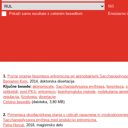
Išči
Prikaži samo rezultate s celotnim besedilom
Enostavno i
1.
Pozne stopnje biosinteze eritromicina pri aktinobakteriji Saccharopolysp
Benjamin Kirm
, 2014, doktorska disertacija
Ključne besede:
aktinomicete
,
Saccharopolyspora erythraea
,
biosinteza
,
s
poliketidi
,
post-PKS
,
eritromicin
,
bioinformatske metode
,
molekularna genet
regulacija
,
fiziologija
,
disertacije
Celotno besedilo
(datoteka, 3,80 MB)
2.
Primerjava oksidacijskega stanja v celicah naravnega in visokodonosneg
Saccharopolyspora erythrea med produkcijo eritromicina.
Petra Horvat
, 2018, magistrsko delo