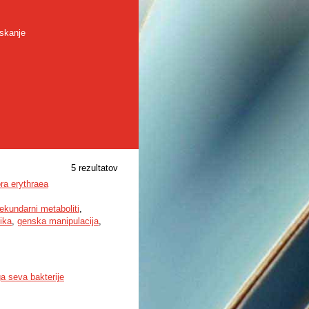
skanje
5 rezultatov
ora erythraea
ekundarni metaboliti
,
ika
,
genska manipulacija
,
a seva bakterije