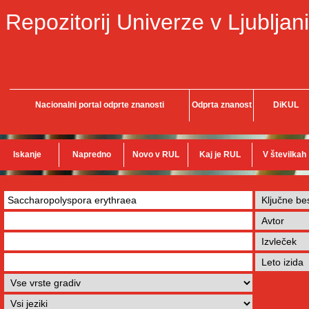
Repozitorij Univerze v Ljubljani
Nacionalni portal odprte znanosti
Odprta znanost
DiKUL
Iskanje
Napredno
Novo v RUL
Kaj je RUL
V številkah