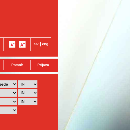
|
slv
eng
Pomoč
Prijava