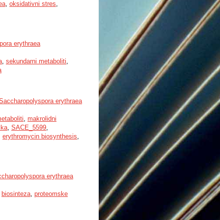
ea
,
oksidativni stres
,
pora erythraea
a
,
sekundarni metaboliti
,
a
 Saccharopolyspora erythraea
etaboliti
,
makrolidni
ika
,
SACE_5599
,
,
erythromycin biosynthesis
,
Saccharopolyspora erythraea
,
biosinteza
,
proteomske