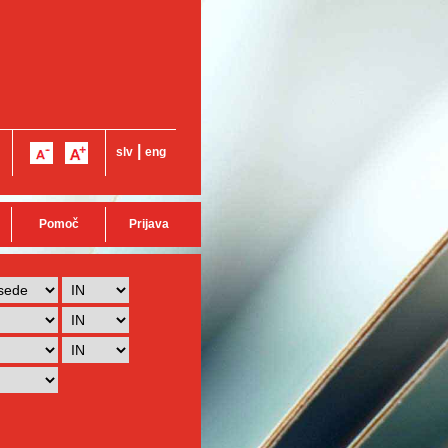
|
slv
eng
Pomoč
Prijava