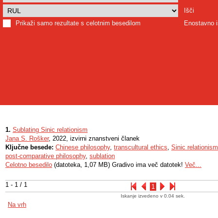
Išči
Prikaži samo rezultate s celotnim besedilom
Enostavno i
1.
Sublating Sinic relationism
Jana S. Rošker
, 2022, izvirni znanstveni članek
Ključne besede:
Chinese philosophy
,
transcultural ethics
,
Sinic relationism
post-comparative philosophy
,
sublation
Celotno besedilo
(datoteka, 1,07 MB) Gradivo ima več datotek!
Več...
1 - 1 / 1
1
Iskanje izvedeno v 0.04 sek.
Na vrh