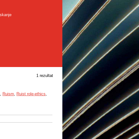
skanje
1 rezultat
,
Ruism
,
Ruist role-ethics
,