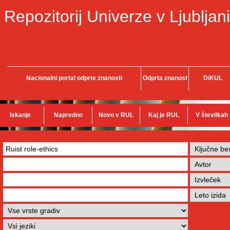
Repozitorij Univerze v Ljubljani
Nacionalni portal odprte znanosti
Odprta znanost
DiKUL
Iskanje
Napredno
Novo v RUL
Kaj je RUL
V številkah