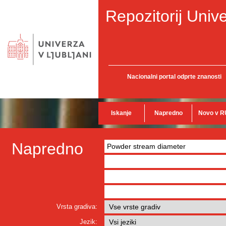
Repozitorij Unive
Nacionalni portal odprte znanosti
Iskanje
Napredno
Novo v R
Napredno
Vrsta gradiva:
Jezik: