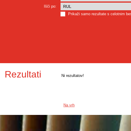
Išči po:
Prikaži samo rezultate s celotnim b
Rezultati
Ni rezultatov!
Na vrh