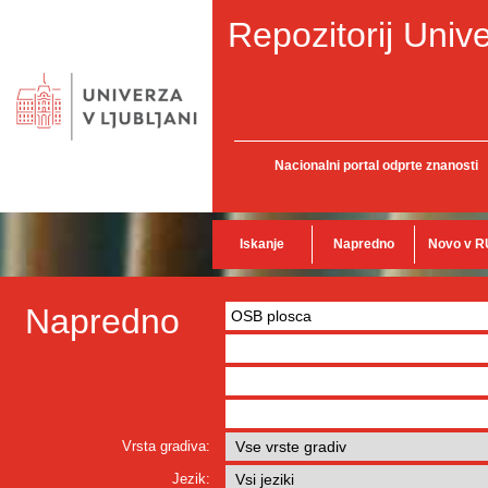
Repozitorij Unive
Nacionalni portal odprte znanosti
Iskanje
Napredno
Novo v R
Napredno
Vrsta gradiva:
Jezik: