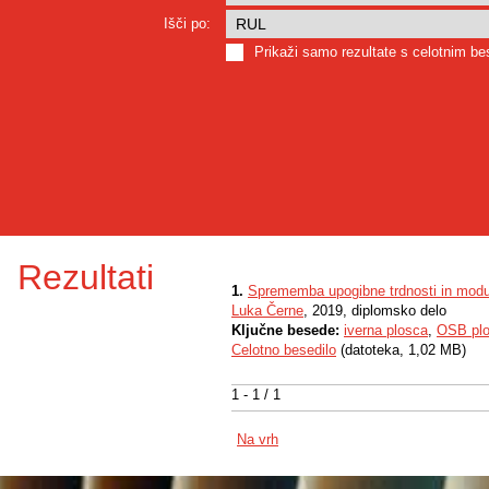
Išči po:
Prikaži samo rezultate s celotnim b
Rezultati
1.
Sprememba upogibne trdnosti in modula
Luka Černe
, 2019, diplomsko delo
Ključne besede:
iverna plosca
,
OSB pl
Celotno besedilo
(datoteka, 1,02 MB)
1 - 1 / 1
Na vrh