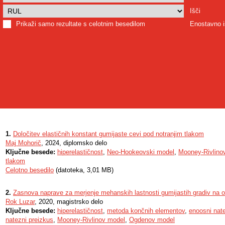
Išči
Prikaži samo rezultate s celotnim besedilom
Enostavno i
1.
Določitev elastičnih konstant gumijaste cevi pod notranjim tlakom
Maj Mohorič
, 2024, diplomsko delo
Ključne besede:
hiperelastičnost
,
Neo-Hookeovski model
,
Mooney-Rivlino
tlakom
Celotno besedilo
(datoteka, 3,01 MB)
2.
Zasnova naprave za merjenje mehanskih lastnosti gumijastih gradiv na 
Rok Luzar
, 2020, magistrsko delo
Ključne besede:
hiperelastičnost
,
metoda končnih elementov
,
enoosni nate
natezni preizkus
,
Mooney-Rivlinov model
,
Ogdenov model