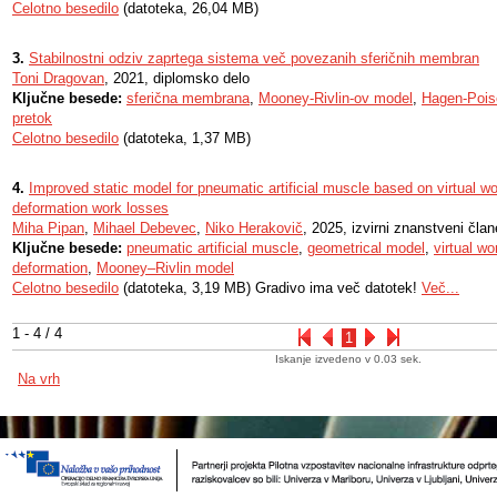
Celotno besedilo
(datoteka, 26,04 MB)
3.
Stabilnostni odziv zaprtega sistema več povezanih sferičnih membran
Toni Dragovan
, 2021, diplomsko delo
Ključne besede:
sferična membrana
,
Mooney-Rivlin-ov model
,
Hagen-Poise
pretok
Celotno besedilo
(datoteka, 1,37 MB)
4.
Improved static model for pneumatic artificial muscle based on virtual wo
deformation work losses
Miha Pipan
,
Mihael Debevec
,
Niko Herakovič
, 2025, izvirni znanstveni čla
Ključne besede:
pneumatic artificial muscle
,
geometrical model
,
virtual wo
deformation
,
Mooney–Rivlin model
Celotno besedilo
(datoteka, 3,19 MB) Gradivo ima več datotek!
Več...
1 - 4 / 4
1
Iskanje izvedeno v 0.03 sek.
Na vrh