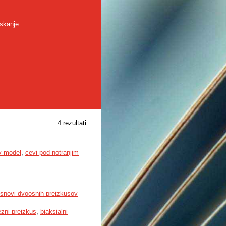
skanje
4 rezultati
v model
,
cevi pod notranjim
osnovi dvoosnih preizkusov
zni preizkus
,
biaksialni