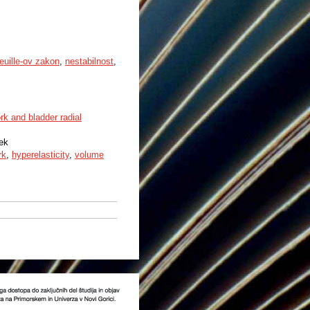
uille-ov zakon
,
nestabilnost
,
rk and bladder radial
nek
rk
,
hyperelasticity
,
volume