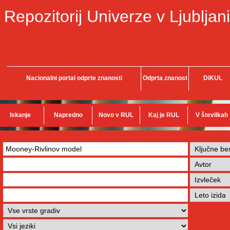
Repozitorij Univerze v Ljubljani
Nacionalni portal odprte znanosti
Odprta znanost
DiKUL
Iskanje
Napredno
Novo v RUL
Kaj je RUL
V številkah