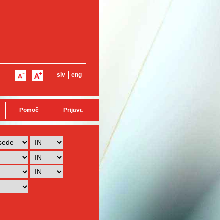
|
slv
eng
Pomoč
Prijava