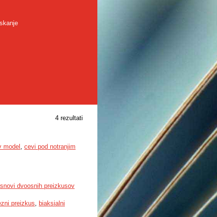
skanje
4 rezultati
v model
,
cevi pod notranjim
osnovi dvoosnih preizkusov
zni preizkus
,
biaksialni