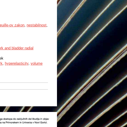
uille-ov zakon
,
nestabilnost
,
rk and bladder radial
nek
rk
,
hyperelasticity
,
volume