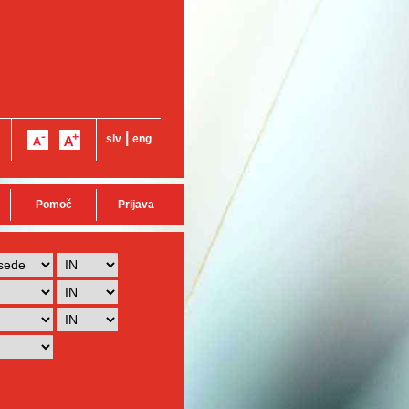
|
slv
eng
Pomoč
Prijava