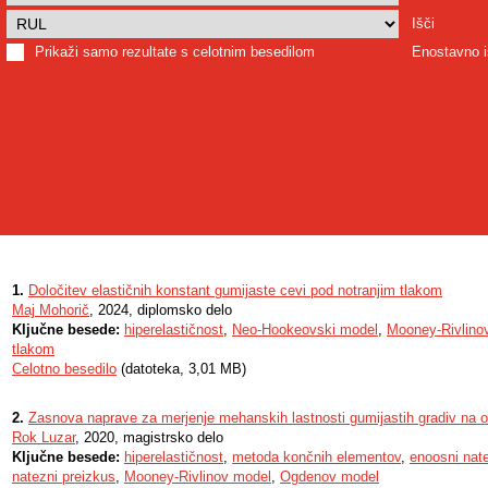
Išči
Prikaži samo rezultate s celotnim besedilom
Enostavno i
1.
Določitev elastičnih konstant gumijaste cevi pod notranjim tlakom
Maj Mohorič
, 2024, diplomsko delo
Ključne besede:
hiperelastičnost
,
Neo-Hookeovski model
,
Mooney-Rivlino
tlakom
Celotno besedilo
(datoteka, 3,01 MB)
2.
Zasnova naprave za merjenje mehanskih lastnosti gumijastih gradiv na 
Rok Luzar
, 2020, magistrsko delo
Ključne besede:
hiperelastičnost
,
metoda končnih elementov
,
enoosni nate
natezni preizkus
,
Mooney-Rivlinov model
,
Ogdenov model