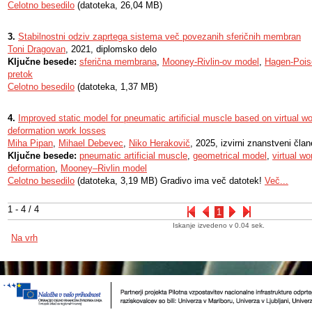
Celotno besedilo
(datoteka, 26,04 MB)
3.
Stabilnostni odziv zaprtega sistema več povezanih sferičnih membran
Toni Dragovan
, 2021, diplomsko delo
Ključne besede:
sferična membrana
,
Mooney-Rivlin-ov model
,
Hagen-Poise
pretok
Celotno besedilo
(datoteka, 1,37 MB)
4.
Improved static model for pneumatic artificial muscle based on virtual wo
deformation work losses
Miha Pipan
,
Mihael Debevec
,
Niko Herakovič
, 2025, izvirni znanstveni čla
Ključne besede:
pneumatic artificial muscle
,
geometrical model
,
virtual wo
deformation
,
Mooney–Rivlin model
Celotno besedilo
(datoteka, 3,19 MB) Gradivo ima več datotek!
Več...
1 - 4 / 4
1
Iskanje izvedeno v 0.04 sek.
Na vrh