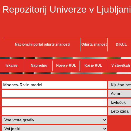
Repozitorij Univerze v Ljubljani
Nacionalni portal odprte znanosti
Odprta znanost
DiKUL
Iskanje
Napredno
Novo v RUL
Kaj je RUL
V številkah