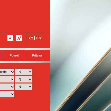
|
slv
eng
Pomoč
Prijava