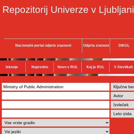
Repozitorij Univerze v Ljubljani
Nacionalni portal odprte znanosti
Odprta znanost
DiKUL
Iskanje
Napredno
Novo v RUL
Kaj je RUL
V številkah