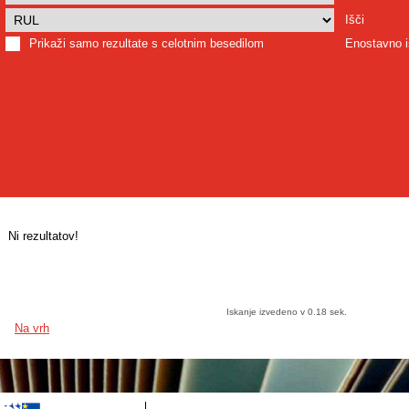
Išči
Prikaži samo rezultate s celotnim besedilom
Enostavno i
Ni rezultatov!
Iskanje izvedeno v 0.18 sek.
Na vrh