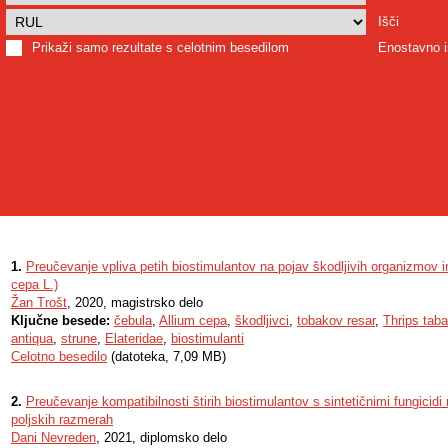
Išči
Prikaži samo rezultate s celotnim besedilom
Enostavno i
1.
Preučevanje vpliva petih biostimulantov na pojav škodljivih organizmov i
cepa L.)
Žan Trošt
, 2020, magistrsko delo
Ključne besede:
čebula
,
Allium cepa
,
škodljivci
,
tobakov resar
,
Thrips taba
antiqua
,
strune
,
Elateridae
,
biostimulanti
Celotno besedilo
(datoteka, 7,09 MB)
2.
Preučevanje kompatibilnosti štirih biostimulantov s sintetičnimi fungicidi 
poljskih razmerah
Dani Nevreden
, 2021, diplomsko delo