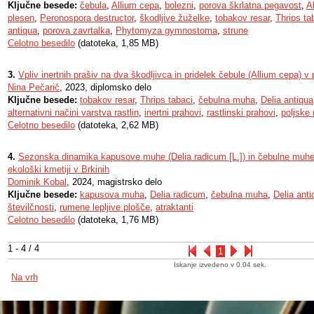
Ključne besede:
čebula
,
Allium cepa
,
bolezni
,
porova škrlatna pegavost
,
Al
plesen
,
Peronospora destructor
,
škodljive žuželke
,
tobakov resar
,
Thrips ta
antiqua
,
porova zavrtalka
,
Phytomyza gymnostoma
,
strune
Celotno besedilo
(datoteka, 1,85 MB)
3.
Vpliv inertnih prašiv na dva škodljivca in pridelek čebule (Allium cepa) v
Nina Pečarič
, 2023, diplomsko delo
Ključne besede:
tobakov resar
,
Thrips tabaci
,
čebulna muha
,
Delia antiqua
alternativni načini varstva rastlin
,
inertni prahovi
,
rastlinski prahovi
,
poljske
Celotno besedilo
(datoteka, 2,62 MB)
4.
Sezonska dinamika kapusove muhe (Delia radicum [L.]) in čebulne muhe 
ekološki kmetiji v Brkinih
Dominik Kobal
, 2024, magistrsko delo
Ključne besede:
kapusova muha
,
Delia radicum
,
čebulna muha
,
Delia anti
številčnosti
,
rumene lepljive plošče
,
atraktanti
Celotno besedilo
(datoteka, 1,76 MB)
1 - 4 / 4
1
Iskanje izvedeno v 0.04 sek.
Na vrh