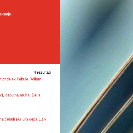
skanje
4 rezultati
n pridelek čebule (Allium
ci
,
čebulna muha
,
Delia
na čebuli (Allium cepa L.) v