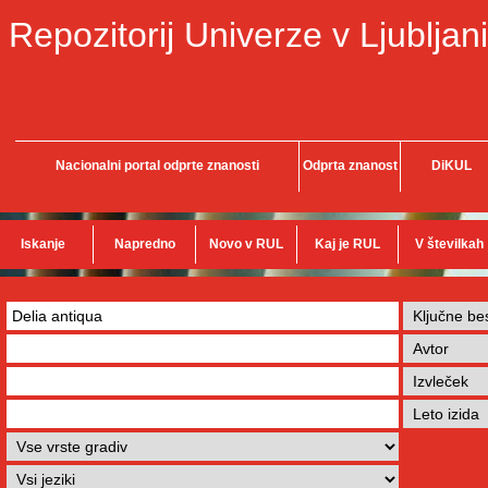
Repozitorij Univerze v Ljubljani
Nacionalni portal odprte znanosti
Odprta znanost
DiKUL
Iskanje
Napredno
Novo v RUL
Kaj je RUL
V številkah