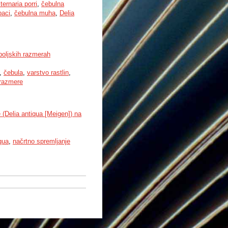
ternaria porri
,
čebulna
baci
,
čebulna muha
,
Delia
 poljskih razmerah
,
čebula
,
varstvo rastlin
,
 razmere
(Delia antiqua [Meigen]) na
qua
,
načrtno spremljanje