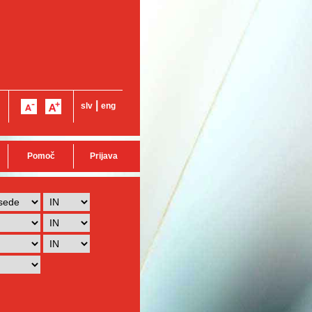
|
slv
eng
Pomoč
Prijava