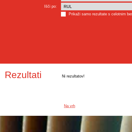
Išči po:
Prikaži samo rezultate s celotnim b
Rezultati
Ni rezultatov!
Na vrh