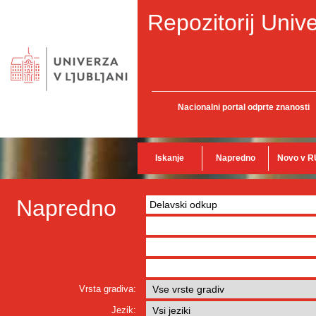
Repozitorij Unive
Nacionalni portal odprte znanosti
Iskanje
Napredno
Novo v R
Napredno
Vrsta gradiva:
Jezik: