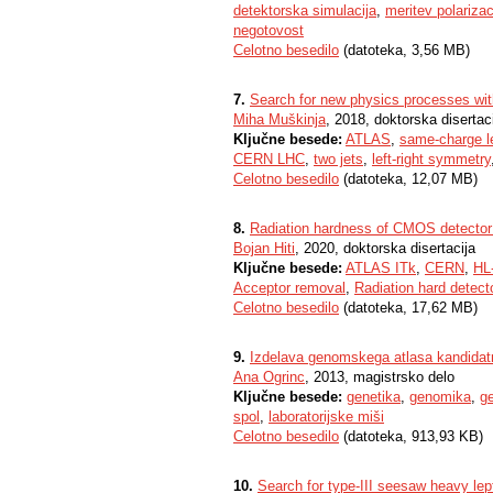
detektorska simulacija
,
meritev polariza
negotovost
Celotno besedilo
(datoteka, 3,56 MB)
7.
Search for new physics processes with
Miha Muškinja
, 2018, doktorska disertac
Ključne besede:
ATLAS
,
same-charge l
CERN LHC
,
two jets
,
left-right symmetry
Celotno besedilo
(datoteka, 12,07 MB)
8.
Radiation hardness of CMOS detector
Bojan Hiti
, 2020, doktorska disertacija
Ključne besede:
ATLAS ITk
,
CERN
,
HL
Acceptor removal
,
Radiation hard detect
Celotno besedilo
(datoteka, 17,62 MB)
9.
Izdelava genomskega atlasa kandidat
Ana Ogrinc
, 2013, magistrsko delo
Ključne besede:
genetika
,
genomika
,
g
spol
,
laboratorijske miši
Celotno besedilo
(datoteka, 913,93 KB)
10.
Search for type-III seesaw heavy le