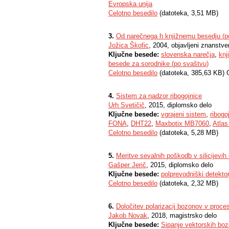
Evropska unija
Celotno besedilo
(datoteka, 3,51 MB)
3.
Od narečnega h knjižnemu besedju (po 
Jožica Škofic
, 2004, objavljeni znanstve
Ključne besede:
slovenska narečja
,
knj
besede za sorodnike (po svaštvu)
Celotno besedilo
(datoteka, 385,63 KB) 
4.
Sistem za nadzor ribogojnice
Urh Svetičič
, 2015, diplomsko delo
Ključne besede:
vgrajeni sistem
,
ribogo
FONA
,
DHT22
,
Maxbotix MB7060
,
Atlas
Celotno besedilo
(datoteka, 5,28 MB)
5.
Meritve sevalnih poškodb v silicijevih 
Gašper Jerič
, 2015, diplomsko delo
Ključne besede:
polprevodniški detektor
Celotno besedilo
(datoteka, 2,32 MB)
6.
Določitev polarizacij bozonov v proc
Jakob Novak
, 2018, magistrsko delo
Ključne besede:
Sipanje vektorskih bo