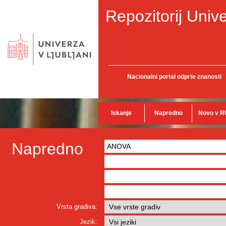
Repozitorij Unive
Nacionalni portal odprte znanosti
Iskanje
Napredno
Novo v R
Napredno
Vrsta gradiva:
Jezik: