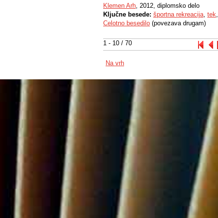
Klemen Arh
, 2012, diplomsko delo
Ključne besede:
športna rekreacija
,
tek
Celotno besedilo
(povezava drugam)
1 - 10 / 70
Na vrh