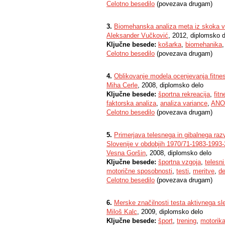
Celotno besedilo
(povezava drugam)
3.
Biomehanska analiza meta iz skoka v
Aleksander Vučković
, 2012, diplomsko 
Ključne besede:
košarka
,
biomehanika
Celotno besedilo
(povezava drugam)
4.
Oblikovanje modela ocenjevanja fitne
Miha Cerle
, 2008, diplomsko delo
Ključne besede:
športna rekreacija
,
fitn
faktorska analiza
,
analiza variance
,
ANO
Celotno besedilo
(povezava drugam)
5.
Primerjava telesnega in gibalnega ra
Slovenije v obdobjih 1970/71-1983-1993
Vesna Goršin
, 2008, diplomsko delo
Ključne besede:
športna vzgoja
,
telesni
motorične sposobnosti
,
testi
,
meritve
,
de
Celotno besedilo
(povezava drugam)
6.
Merske značilnosti testa aktivnega sle
Miloš Kalc
, 2009, diplomsko delo
Ključne besede:
šport
,
trening
,
motorik