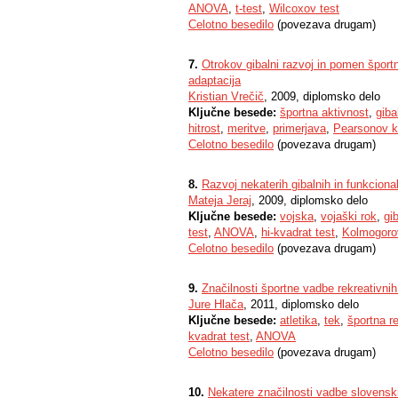
ANOVA
,
t-test
,
Wilcoxov test
Celotno besedilo
(povezava drugam)
7.
Otrokov gibalni razvoj in pomen športn
adaptacija
Kristian Vrečič
, 2009, diplomsko delo
Ključne besede:
športna aktivnost
,
giba
hitrost
,
meritve
,
primerjava
,
Pearsonov k
Celotno besedilo
(povezava drugam)
8.
Razvoj nekaterih gibalnih in funkcion
Mateja Jeraj
, 2009, diplomsko delo
Ključne besede:
vojska
,
vojaški rok
,
gi
test
,
ANOVA
,
hi-kvadrat test
,
Kolmogoro
Celotno besedilo
(povezava drugam)
9.
Značilnosti športne vadbe rekreativnih
Jure Hlača
, 2011, diplomsko delo
Ključne besede:
atletika
,
tek
,
športna r
kvadrat test
,
ANOVA
Celotno besedilo
(povezava drugam)
10.
Nekatere značilnosti vadbe slovenski